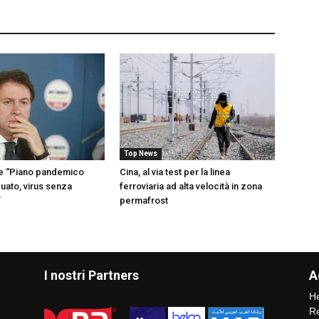
Top News
te “Piano pandemico
Cina, al via test per la linea
uato, virus senza
ferroviaria ad alta velocità in zona
”
permafrost
I nostri Partners
A
He
Re