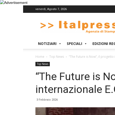
venerdì, Agosto 7, 2026
Italpress
NOTIZIARI
SPECIALI
EDIZIONI RE
Home
Top News
“The Future is Now”, il progetto
Top News
“The Future is No
internazionale E
3 Febbraio 2026