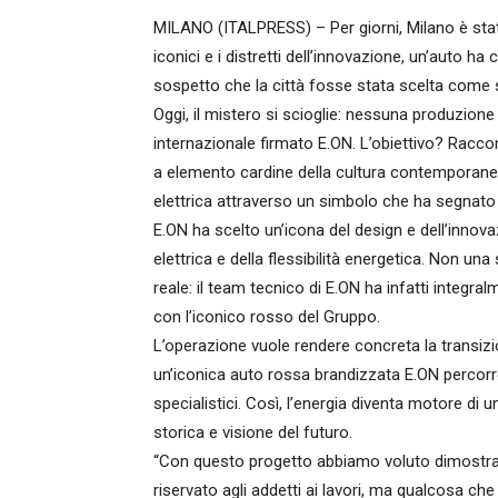
MILANO (ITALPRESS) – Per giorni, Milano è stata 
iconici e i distretti dell’innovazione, un’auto ha
sospetto che la città fosse stata scelta come 
Oggi, il mistero si scioglie: nessuna produzio
internazionale firmato E.ON. L’obiettivo? Raccon
a elemento cardine della cultura contemporanea
elettrica attraverso un simbolo che ha segnato
E.ON ha scelto un’icona del design e dell’innov
elettrica e della flessibilità energetica. Non un
reale: il team tecnico di E.ON ha infatti integral
con l’iconico rosso del Gruppo.
L’operazione vuole rendere concreta la transizi
un’iconica auto rossa brandizzata E.ON percorre 
specialistici. Così, l’energia diventa motore di
storica e visione del futuro.
“Con questo progetto abbiamo voluto dimostrar
riservato agli addetti ai lavori, ma qualcosa che