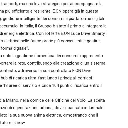
di trasporti, ma una leva strategica per accompagnare la
ema più efficiente e resiliente. E.ON opera già in questa
, gestione intelligente dei consumi e piattaforme digitali
ccumulo. In Italia, il Gruppo è stato il primo a integrare la
 di energia elettrica. Con l’offerta E.ON Luce Drive Smarty, i
o elettrica nelle fasce orarie più convenienti e gestire
forma digitale”.
arda solo la gestione domestica dei consumi: rappresenta
rtare la rete, contribuendo alla creazione di un sistema
 contesto, attraverso la sua controllata E.ON Drive
ub di ricarica ultra-fast lungo i principali corridoi
re 18 aree di servizio e circa 104 punti di ricarica entro il
o a Milano, nella cornice delle Officine del Volo. La scelta
azio di rigenerazione urbana, dove il passato industriale
lato la sua nuova anima elettrica, dimostrando che il
 future is now.