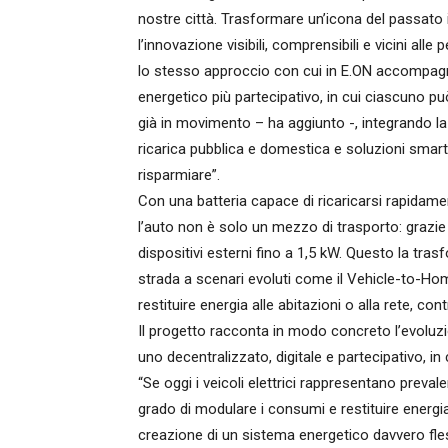
nostre città. Trasformare un’icona del passato 
l’innovazione visibili, comprensibili e vicini al
lo stesso approccio con cui in E.ON accompagni
energetico più partecipativo, in cui ciascuno può
già in movimento – ha aggiunto -, integrando la
ricarica pubblica e domestica e soluzioni smart
risparmiare”.
Con una batteria capace di ricaricarsi rapidame
l’auto non è solo un mezzo di trasporto: grazie
dispositivi esterni fino a 1,5 kW. Questo la tr
strada a scenari evoluti come il Vehicle-to-Home 
restituire energia alle abitazioni o alla rete, con
Il progetto racconta in modo concreto l’evoluz
uno decentralizzato, digitale e partecipativo, in c
“Se oggi i veicoli elettrici rappresentano prev
grado di modulare i consumi e restituire energ
creazione di un sistema energetico davvero fles