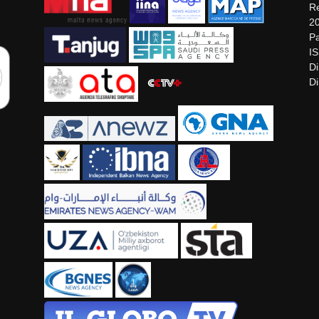
Re
2
Pa
I
Di
Di