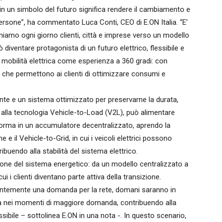
in un simbolo del futuro significa rendere il cambiamento e
le persone”, ha commentato Luca Conti, CEO di E.ON Italia. “E’
amo ogni giorno clienti, città e imprese verso un modello
 diventare protagonista di un futuro elettrico, flessibile e
 mobilità elettrica come esperienza a 360 gradi: con
 che permettono ai clienti di ottimizzare consumi e
nte e un sistema ottimizzato per preservarne la durata,
 alla tecnologia Vehicle-to-Load (V2L), può alimentare
asforma in un accumulatore decentralizzato, aprendo la
e il Vehicle-to-Grid, in cui i veicoli elettrici possono
tribuendo alla stabilità del sistema elettrico.
ione del sistema energetico: da un modello centralizzato a
ui i clienti diventano parte attiva della transizione.
alentemente una domanda per la rete, domani saranno in
ia nei momenti di maggiore domanda, contribuendo alla
sibile – sottolinea E.ON in una nota -. In questo scenario,