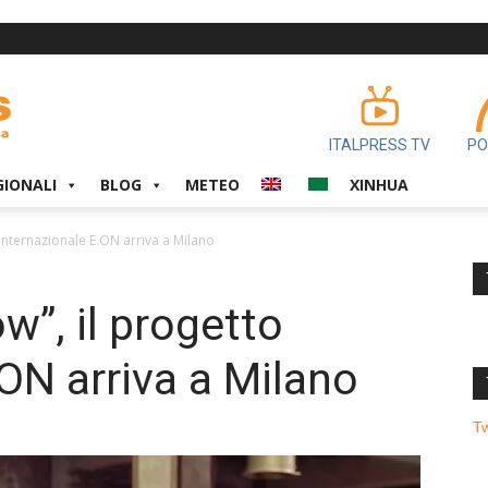
ITALPRESS TV
PO
GIONALI
BLOG
METEO
XINHUA
 internazionale E.ON arriva a Milano
w”, il progetto
.ON arriva a Milano
T