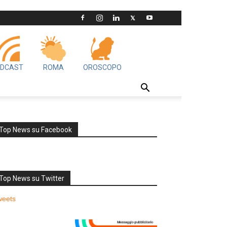
DCAST
ROMA
OROSCOPO
Top News su Facebook
Top News su Twitter
weets