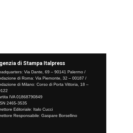
genzia di Stampa Italpress
adquarters: Via Dante, 69 – 90141 Palermo /
dazione di Roma: Via Piemonte, 32 – 00187 /
dazione di Milano: Corso di Porta Vittoria, 18 –
0122
rtita IVA 01868790849
SSN 2465-3535
rettore Editoriale: Italo Cucci
rettore Responsabile: Gaspare Borsellino