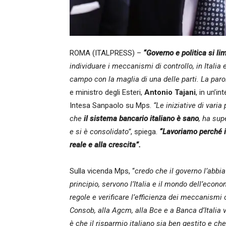
ROMA (ITALPRESS) –
“Governo e politica si lim
individuare i meccanismi di controllo, in Italia
campo con la maglia di una delle parti. La parola
e ministro degli Esteri,
Antonio Tajani
, in un’i
Intesa Sanpaolo su Mps.
“Le iniziative di vari
che
il sistema bancario italiano è sano
, ha sup
e si è consolidato”
, spiega.
“Lavoriamo perché i
reale e alla crescita”.
Sulla vicenda Mps, “
credo che il governo l’abbi
principio, servono l’Italia e il mondo dell’econom
regole e verificare l’efficienza dei meccanismi 
Consob, alla Agcm, alla Bce e a Banca d’Italia v
è che il risparmio italiano sia ben gestito e che