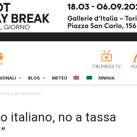
ITALPRESS TV
PO
GIONALI
BLOG
METEO
XINHUA
 tassa sugli extraprofitti”
ko italiano, no a tassa
i”