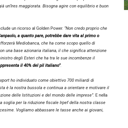
ià un’Ires maggiorata. Bisogna agire con equilibrio e buon
sclude un ricorso al Golden Power.
“Non credo proprio che
 Sanpaolo, a quanto pare, potrebbe dare vita al primo o
afforzerà Mediobanca, che ha come scopo quello di
n una base azionaria italiana, il che significa attenzione
inistro degli Esteri che ha tra le sue incombenze il
appresenta il 40% del pil italiano”
.
export ho individuato come obiettivo 700 miliardi di
esta è la nostra bussola e continua a orientare e motivare il
azione delle Istituzioni e del mondo delle imprese”.
E nella
 soglia per la riduzione fiscale Irpef della nostra classe
icesime. Vogliamo abbassare le tasse anche ai giovani,