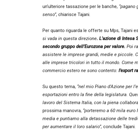
un’ulteriore tassazione per le banche,
“pagano g
senso”
, chiarisce Tajani.
Per quanto riguarda le offerte su Mps, Tajani e
si vada in questa direzione
. L’azione di Intesa
secondo gruppo dell’Eurozona per valore.
Poi r
assistere le imprese grandi, medie e piccole. Co
alle imprese tricolori in tutto il mondo. Come m
commercio estero ne sono contento:
l’export r
Su questo tema,
“nel mio Piano d’Azione per l’
esportazioni entro la fine della legislatura. Qu
lavoro del Sistema Italia, con la piena collabor
prossima manovra,
“porteremo a 60 mila euro la
media e puntiamo alla detassazione delle tred
per aumentare il loro salario”,
conclude Tajani.