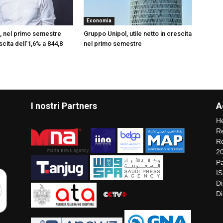
Economia
, nel primo semestre
Gruppo Unipol, utile netto in crescita
escita dell’1,6% a 844,8
nel primo semestre
I nostri Partners
A
He
Re
Re
2
Pa
I
Di
Di