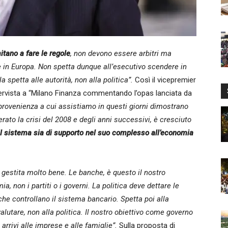
itano a fare le regole
, non devono essere arbitri ma
 e in Europa. Non spetta dunque all’esecutivo scendere in
 spetta alle autorità, non alla politica”.
Così il vicepremier
ntervista a “Milano Finanza commentando l’opas lanciata da
a provenienza a cui assistiamo in questi giorni dimostrano
erato la crisi del 2008 e degli anni successivi, è cresciuto
l sistema sia di supporto nel suo complesso all’economia
a gestita molto bene. Le banche, è questo il nostro
ia, non i partiti o i governi. La politica deve dettare le
che controllano il sistema bancario. Spetta poi alla
alutare, non alla politica. Il nostro obiettivo come governo
 arrivi alle imprese e alle famiglie”.
Sulla proposta di