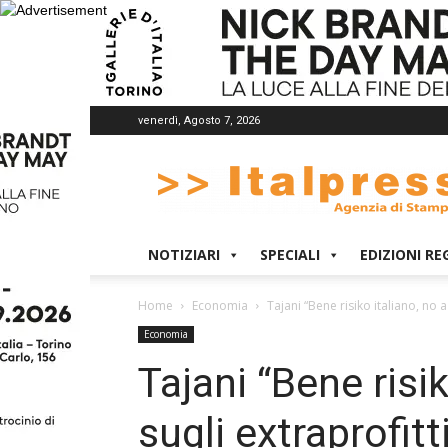
venerdì, Agosto 7, 2026
Italpress
NOTIZIARI
SPECIALI
EDIZIONI RE
Home
Economia
Tajani “Bene risiko italiano, no a
Economia
Tajani “Bene risi
sugli extraprofitt