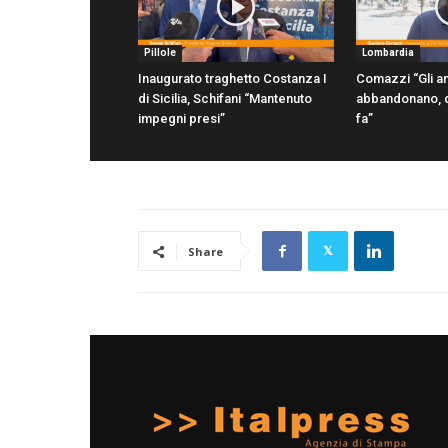
Pillole
Lombardia
Inaugurato traghetto Costanza I
Comazzi “Gli an
di Sicilia, Schifani “Mantenuto
abbandonano, d
impegni presi”
fa”
Share