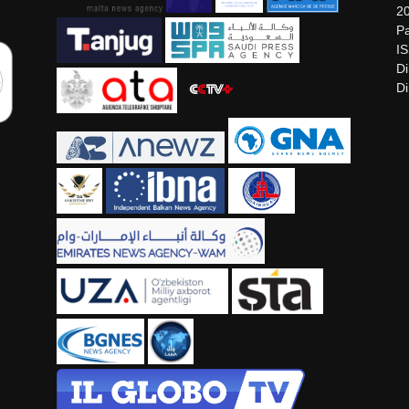
2
Pa
I
Di
Di