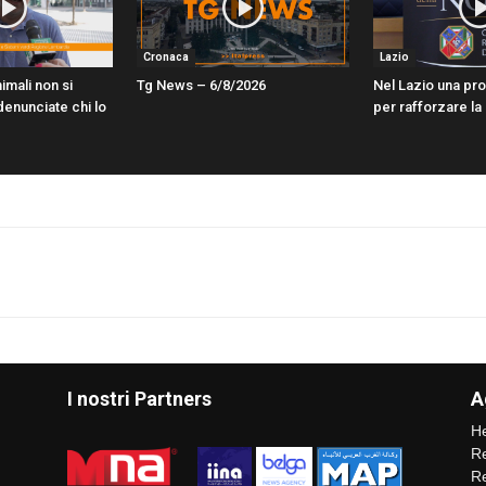
Cronaca
Lazio
imali non si
Tg News – 6/8/2026
Nel Lazio una pr
enunciate chi lo
per rafforzare la
I nostri Partners
A
He
Re
Re