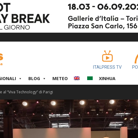
ITALPRESS TV
PO
GIONALI
BLOG
METEO
XINHUA
ne al “Viva Technology” di Parigi