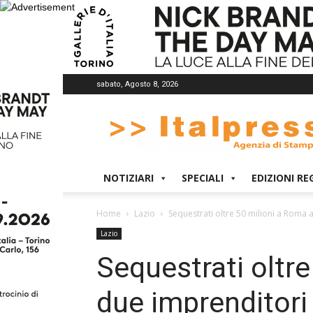
sabato, Agosto 8, 2026
Italpress
NOTIZIARI
SPECIALI
EDIZIONI RE
Home
Lazio
Sequestrati oltre 50 milioni a Roma 
Lazio
Sequestrati oltr
due imprenditori