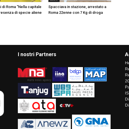
i di Roma “Nella capitale
Spacciava in stazione, arrestato a
resenza di specie aliene
Roma 22enne con 7 Kg di droga
I nostri Partners
A
He
Re
Re
2
Pa
I
Di
Di