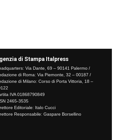
genzia di Stampa Italpress
adquarters: Via Dante, 69 – 90141 Palermo /
dazione di Roma: Via Piemonte, 32 – 00187 /
dazione di Milano: Corso di Porta Vittoria, 18 –
0122
rtita IVA 01868790849
SSN 2465-3535
rettore Editoriale: Italo Cucci
rettore Responsabile: Gaspare Borsellino