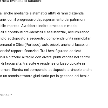
 nella rivendita di tabacchi.
à, anche mediante sistematici affitti di rami d’azienda,
ziarie, con il progressivo depauperamento dei patrimoni
za delle imprese. Avrebbero inoltre omesso in modo
ali e contributi previdenziali e assistenziali, accumulando
mpendio sottoposto a sequestro comprende unità immobiliari
omana) e Olbia (Portisco), autoveicoli, anche di lusso, un
onché rapporti finanziari. Tra i beni figurano società
bili a pizzerie al taglio con diversi punti vendita nel centro
 di fascia alta, tra suite e residenze di lusso ubicate in
stici romani. Rientra nel compendio sottoposto a vincolo anche
to un amministratore giudiziario per la gestione dei beni e
Finanza –