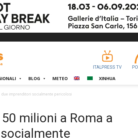
ITALPRESS TV
PO
GIONALI
BLOG
METEO
XINHUA
a due imprenditori socialmente pericolosi
e 50 milioni a Roma a
 socialmente