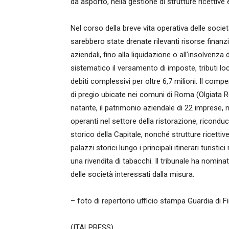
da asporto, nella gestione di strutture ricettive e
Nel corso della breve vita operativa delle societ
sarebbero state drenate rilevanti risorse finan
aziendali, fino alla liquidazione o all’insolven
sistematico il versamento di imposte, tributi loc
debiti complessivi per oltre 6,7 milioni. Il co
di pregio ubicate nei comuni di Roma (Olgiata R
natante, il patrimonio aziendale di 22 imprese, n
operanti nel settore della ristorazione, riconduci
storico della Capitale, nonché strutture ricettive
palazzi storici lungo i principali itinerari turi
una rivendita di tabacchi. Il tribunale ha nomina
delle società interessati dalla misura.
– foto di repertorio ufficio stampa Guardia di 
(ITALPRESS).