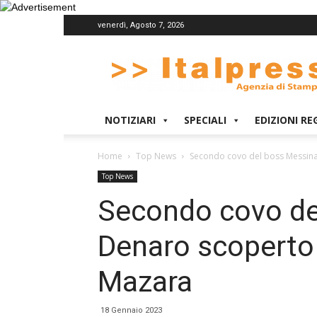
venerdì, Agosto 7, 2026
Italpress
NOTIZIARI
SPECIALI
EDIZIONI RE
Home
Top News
Secondo covo del boss Messin
Top News
Secondo covo de
Denaro scoperto
Mazara
18 Gennaio 2023