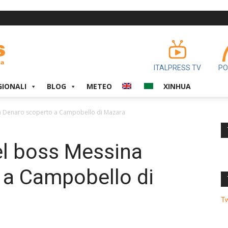
ITALPRESS TV
PO
GIONALI
BLOG
METEO
XINHUA
a Denaro scoperto a Campobello di Mazara
l boss Messina
 a Campobello di
T