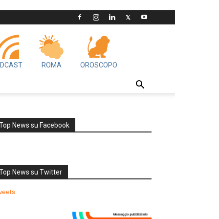
DCAST
ROMA
OROSCOPO
Top News su Facebook
Top News su Twitter
weets