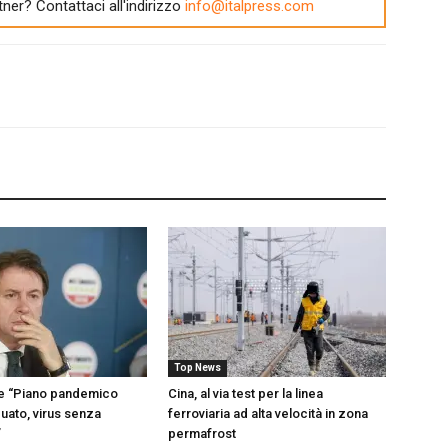
tner? Contattaci all'indirizzo
info@italpress.com
Top News
te “Piano pandemico
Cina, al via test per la linea
uato, virus senza
ferroviaria ad alta velocità in zona
”
permafrost