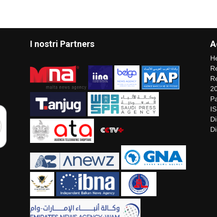
I nostri Partners
A
He
Re
Re
2
Pa
I
Di
Di