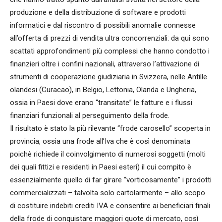
produzione e della distribuzione di software e prodotti
informatici e dal riscontro di possibili anomalie connesse
all’offerta di prezzi di vendita ultra concorrenziali: da qui sono
scattati approfondimenti più complessi che hanno condotto i
finanzieri oltre i confini nazionali, attraverso l’attivazione di
strumenti di cooperazione giudiziaria in Svizzera, nelle Antille
olandesi (Curacao), in Belgio, Lettonia, Olanda e Ungheria,
ossia in Paesi dove erano “transitate” le fatture e i flussi
finanziari funzionali al perseguimento della frode.
Il risultato è stato la più rilevante “frode carosello” scoperta in
provincia, ossia una frode all’Iva che è così denominata
poichè richiede il coinvolgimento di numerosi soggetti (molti
dei quali fittizi e residenti in Paesi esteri) il cui compito è
essenzialmente quello di far girare “vorticosamente” i prodotti
commercializzati – talvolta solo cartolarmente – allo scopo
di costituire indebiti crediti IVA e consentire ai beneficiari finali
della frode di conquistare maggiori quote di mercato, così