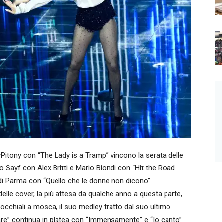
tony con “The Lady is a Tramp” vincono la serata delle
 Sayf con Alex Britti e Mario Biondi con “Hit the Road
 di Parma con “Quello che le donne non dicono”.
a delle cover, la più attesa da qualche anno a questa parte,
 occhiali a mosca, il suo medley tratto dal suo ultimo
are” continua in platea con “Immensamente” e “Io canto”