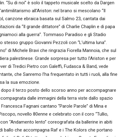
. “Su di noi” è solo il tappeto musicale scelto da Dargen
ntimilitarismo all’Ariston: nel brano si mescolano “Il
bol, canzone ebraica basata sul Salmo 23, cantata dai
azioni da “Il grande dittatore” di Charlie Chaplin e di papa
gniamoci alla guerra”. Tommaso Paradiso e gli Stadio
llo stesso gruppo Giovanni Pezzoli con “L’ultima luna”.
no” di Michele Bravi che ringrazia Fiorella Mannoia, che sul
diera palestinese. Grande sorpresa per tutto l’Ariston e per
over di Tredici Pietro con Galeffi, Fudasca & Band, vede
ante, che Sanremo l’ha frequentato in tutti i ruoli, alla fine
ssa la sua emozione.
rra dopo il terzo posto dello scorso anno per accompagnare
ompagnata dalle immagini della terra viste dallo spazio
 e Francesca Fagnani cantano “Parole Parole” di Mina e
scopo, novello 80enne e celebrato con il coro “Tullio,
 con “Andamento lento” coreografata da ballerine in abiti
po di ballo che accompagna Raf e i The Kolors che portano