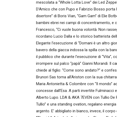
mescolata a “Whole Lotta Love” dei Led Zeppelin
D’Amico che con Pupo e Fabrizio Bosso porta l’a
disertore” di Boris Vian, “Gam Gam” di Elie Bot
bambini ebrei nei campi di concentramento, e cit
Francesco, “Ci vuole buona volontà. Non rasse
ricordano Lucio Dalla e lo storico batterista de
Elegante l’esecuzione di “Domani è un altro gior
bavero della giacca indossa la spilla con la ban
il pubblico che durante l’esecuzione di “Vita”, c
irrompere sul palco “papà” Gianni Morandi. Il cant
chiede al figlio: “Come sono andato?” e confe
Brunori Sas torna all’Ariston con la sua chita
Maria Antonietta & Colombre con “Il mondo” acc
concesse dall’Esa. A parti invertite Fulminacci
Alberto Lupo. LDA & AKA 7EVEN con Tullio De Pi
Tullio” e una standing ovation, regalano energia
argento. E’ abbigliato in bianco, invece, il cor