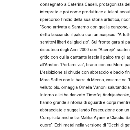
consegnato a Caterina Caselli, protagonista del
interprete e poi come produttrice e talent scou
ripercorso l’inizio della sua storia artistica, r
“Sono arrivata a Sanremo con quella canzone,
detto lasciando il palco con un auspicio: “A tutte
sentitevi liberi dal giudizio”. Sul fronte gara si
discoteca degli Anni 2000 con “Aserejè” scatena
grido con cui la cantante lascia il palco tra gli
all’Ariston “Portami via”, brano con cui Moro p
L’esibizione si chiude con abbraccio e bacio fina
Mara Sattei con le barre di Mecna, insieme ne “L
velluto blu, omaggia Ornella Vanoni salutandola 
Intorno a lei ha danzato Timofej Andrijashenko, 
hanno grande sintonia di sguardi e corpi mentr
abbracciate e suggellando l’esecuzione con un 
Complicità anche tra Malika Ayane e Claudio Sa
cuore”. Echi metal nella versione di “Occhi di g