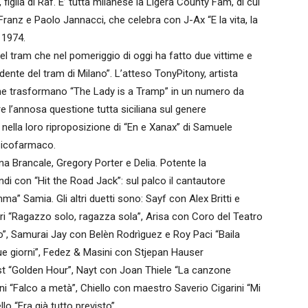
, figlia di Raf. E’ tutta milanese la Ligera County Fam, di cui
ranz e Paolo Jannacci, che celebra con J-Ax “E la vita, la
 1974.
del tram che nel pomeriggio di oggi ha fatto due vittime e
idente del tram di Milano”. L’atteso TonyPitony, artista
eme trasformano “The Lady is a Tramp” in un numero da
e l’annosa questione tutta siciliana sul genere
he nella loro riproposizione di “En e Xanax” di Samuele
psicofarmaco.
 Brancale, Gregory Porter e Delia. Potente la
di con “Hit the Road Jack”: sul palco il cantautore
 Samia. Gli altri duetti sono: Sayf con Alex Britti e
i “Ragazzo solo, ragazza sola”, Arisa con Coro del Teatro
”, Samurai Jay con Belèn Rodrìguez e Roy Paci “Baila
ue giorni”, Fedez & Masini con Stjepan Hauser
st “Golden Hour”, Nayt con Joan Thiele “La canzone
i “Falco a metà”, Chiello con maestro Saverio Cigarini “Mi
 “Era già tutto previsto”.