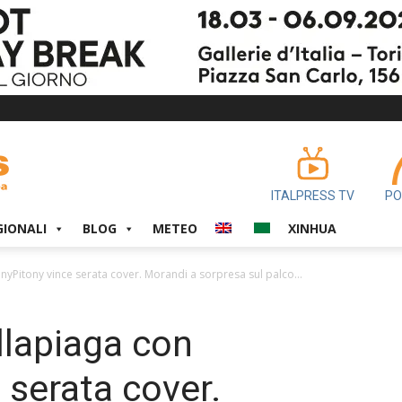
ITALPRESS TV
PO
GIONALI
BLOG
METEO
XINHUA
yPitony vince serata cover. Morandi a sorpresa sul palco...
llapiaga con
 serata cover.