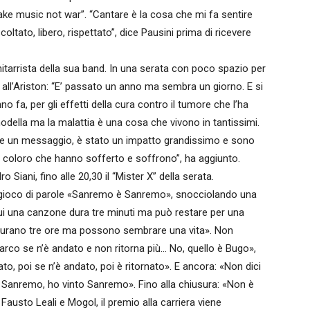
ake music not war”. “Cantare è la cosa che mi fa sentire
scoltato, libero, rispettato”, dice Pausini prima di ricevere
hitarrista della sua band. In una serata con poco spazio per
no all’Ariston: “E’ passato un anno ma sembra un giorno. E si
no fa, per gli effetti della cura contro il tumore che l’ha
modella ma la malattia è una cosa che vivono in tantissimi.
are un messaggio, è stato un impatto grandissimo e sono
 coloro che hanno sofferto e soffrono”, ha aggiunto.
Siani, fino alle 20,30 il “Mister X” della serata.
l gioco di parole «Sanremo è Sanremo», snocciolando una
«Qui una canzone dura tre minuti ma può restare per una
 «durano tre ore ma possono sembrare una vita». Non
arco se n’è andato e non ritorna più… No, quello è Bugo»,
, poi se n’è andato, poi è ritornato». E ancora: «Non dici
o Sanremo, ho vinto Sanremo». Fino alla chiusura: «Non è
austo Leali e Mogol, il premio alla carriera viene