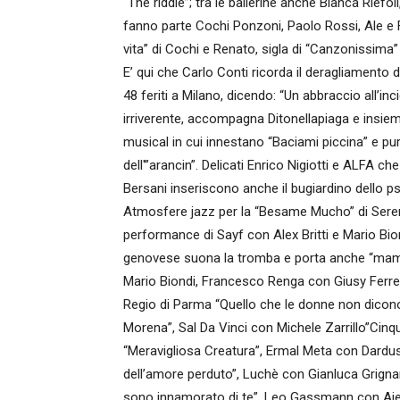
“The riddle”; tra le ballerine anche Bianca Riefoli
fanno parte Cochi Ponzoni, Paolo Rossi, Ale e F
vita” di Cochi e Renato, sigla di “Canzonissima”
E’ qui che Carlo Conti ricorda il deragliamento 
48 feriti a Milano, dicendo: “Un abbraccio all’inc
irriverente, accompagna Ditonellapiaga e insi
musical in cui innestano “Baciami piccina” e pur
dell'”arancin”. Delicati Enrico Nigiotti e ALFA c
Bersani inseriscono anche il bugiardino dello 
Atmosfere jazz per la “Besame Mucho” di Serena
performance di Sayf con Alex Britti e Mario Bion
genovese suona la tromba e porta anche “mamma”
Mario Biondi, Francesco Renga con Giusy Ferrer
Regio di Parma “Quello che le donne non dicono
Morena”, Sal Da Vinci con Michele Zarrillo”Cinq
“Meravigliosa Creatura”, Ermal Meta con Dardu
dell’amore perduto”, Luchè con Gianluca Grignan
sono innamorato di te”, Leo Gassmann con Aiello