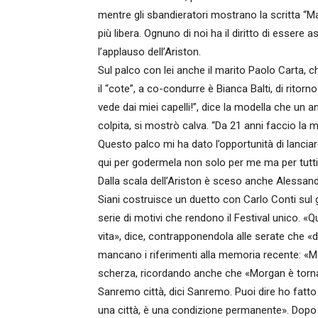
mentre gli sbandieratori mostrano la scritta “M
più libera. Ognuno di noi ha il diritto di essere a
l’applauso dell’Ariston.
Sul palco con lei anche il marito Paolo Carta, c
il “cote”, a co-condurre è Bianca Balti, di ritor
vede dai miei capelli!”, dice la modella che un an
colpita, si mostrò calva. “Da 21 anni faccio la 
Questo palco mi ha dato l’opportunità di lanci
qui per godermela non solo per me ma per tutti
Dalla scala dell’Ariston è sceso anche Alessandro 
Siani costruisce un duetto con Carlo Conti su
serie di motivi che rendono il Festival unico. 
vita», dice, contrapponendola alle serate che
mancano i riferimenti alla memoria recente: «M
scherza, ricordando anche che «Morgan è tornato
Sanremo città, dici Sanremo. Puoi dire ho fatt
una città, è una condizione permanente». Dopo F