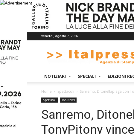
venerdì, Agosto 7, 2026
Italpress
NOTIZIARI
SPECIALI
EDIZIONI RE
Home
Spettacoli
Sanremo, Ditonellapiaga con Ton
Spettacoli
Top News
Sanremo, Ditone
TonyPitony vince