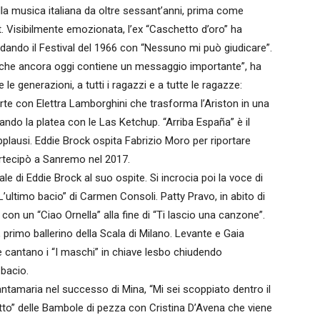
la musica italiana da oltre sessant’anni, prima come
t. Visibilmente emozionata, l’ex “Caschetto d’oro” ha
icordando il Festival del 1966 con “Nessuno mi può giudicare”.
 che ancora oggi contiene un messaggio importante”, ha
 le generazioni, a tutti i ragazzi e a tutte le ragazze:
 parte con Elettra Lamborghini che trasforma l’Ariston in una
ndo la platea con le Las Ketchup. “Arriba España” è il
 applausi. Eddie Brock ospita Fabrizio Moro per riportare
artecipò a Sanremo nel 2017.
le di Eddie Brock al suo ospite. Si incrocia poi la voce di
’ultimo bacio” di Carmen Consoli. Patty Pravo, in abito di
con un “Ciao Ornella” alla fine di “Ti lascio una canzone”.
primo ballerino della Scala di Milano. Levante e Gaia
e cantano i “I maschi” in chiave lesbo chiudendo
bacio.
ntamaria nel successo di Mina, “Mi sei scoppiato dentro il
atto” delle Bambole di pezza con Cristina D’Avena che viene