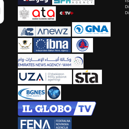
I
Di
Di