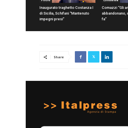
Pillole
Lombardia
Inaugurato traghetto Costanza I
Comazzi “Gli an
di Sicilia, Schifani “Mantenuto
abbandonano, d
impegni presi”
fa”
Share