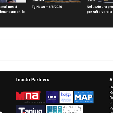
Cronaca
Lazio
imali non si
Tg News – 6/8/2026
Nel Lazio una pr
enunciate chi lo
per rafforzare la
I nostri Partners
A
He
Re
Re
2
Pa