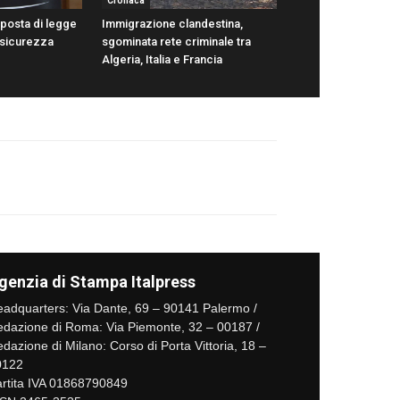
Cronaca
oposta di legge
Immigrazione clandestina,
 sicurezza
sgominata rete criminale tra
Algeria, Italia e Francia
genzia di Stampa Italpress
adquarters: Via Dante, 69 – 90141 Palermo /
dazione di Roma: Via Piemonte, 32 – 00187 /
dazione di Milano: Corso di Porta Vittoria, 18 –
0122
rtita IVA 01868790849