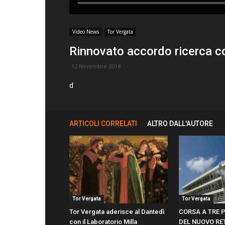
Video News
Tor Vergata
Rinnovato accordo ricerca c
12 Novembre 2018
d
ARTICOLI CORRELATI
ALTRO DALL'AUTORE
Tor Vergata
Tor Vergata
Tor Vergata aderisce al Dantedì
CORSA A TRE P
con il Laboratorio Milla
DEL NUOVO RE