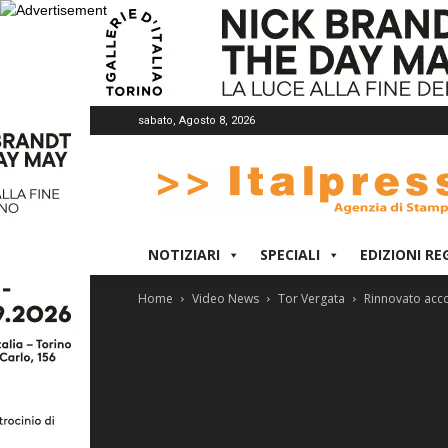
sabato, Agosto 8, 2026
Italpress
NOTIZIARI
SPECIALI
EDIZIONI RE
Home
Video News
Tor Vergata
Rinnovato acco