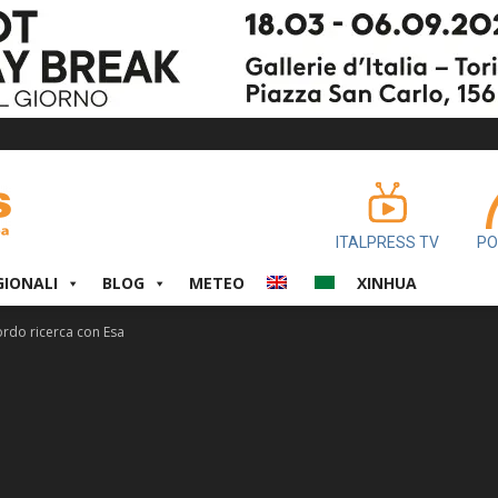
ITALPRESS TV
PO
GIONALI
BLOG
METEO
XINHUA
rdo ricerca con Esa