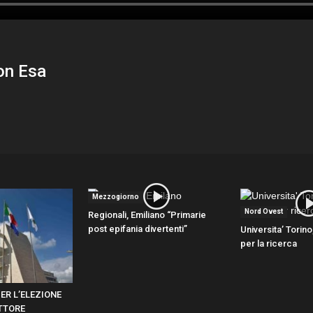
on Esa
Mezzogiorno
Nord Ovest
Regionali, Emiliano “Primarie
post epifania divertenti”
Universita’ Torino
per la ricerca
ER L’ELEZIONE
TTORE