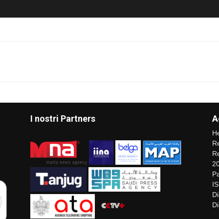
I nostri Partners
A
He
Re
Re
2
Pa
I
Di
Di