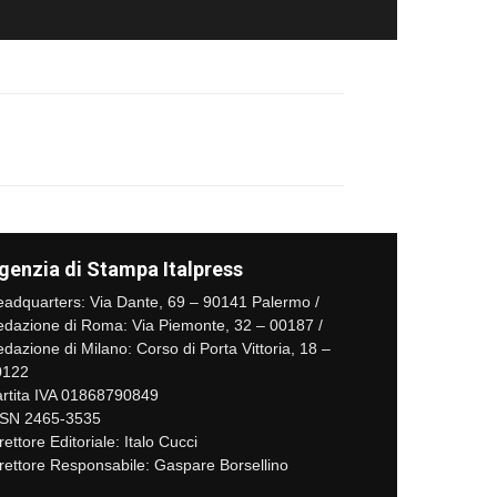
genzia di Stampa Italpress
adquarters: Via Dante, 69 – 90141 Palermo /
dazione di Roma: Via Piemonte, 32 – 00187 /
dazione di Milano: Corso di Porta Vittoria, 18 –
0122
rtita IVA 01868790849
SSN 2465-3535
rettore Editoriale: Italo Cucci
rettore Responsabile: Gaspare Borsellino