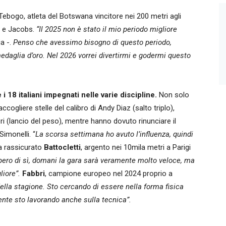
Tebogo, atleta del Botswana vincitore nei 200 metri agli
s e Jacobs.
“Il 2025 non è stato il mio periodo migliore
ia -.
Penso che avessimo bisogno di questo periodo,
edaglia d’oro. Nel 2026 vorrei divertirmi e godermi questo
i 18 italiani impegnati nelle varie discipline.
Non solo
cogliere stelle del calibro di Andy Diaz (salto triplo),
ri (lancio del peso), mentre hanno dovuto rinunciare il
Simonelli. “
La scorsa settimana ho avuto l’influenza, quindi
 rassicurato
Battocletti
, argento nei 10mila metri a Parigi
pero di sì, domani la gara sarà veramente molto veloce, ma
liore”.
Fabbri
, campione europeo nel 2024 proprio a
 della stagione. Sto cercando di essere nella forma fisica
ente sto lavorando anche sulla tecnica”.