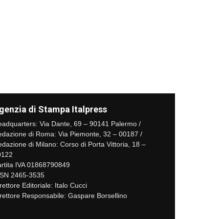
genzia di Stampa Italpress
adquarters: Via Dante, 69 – 90141 Palermo /
dazione di Roma: Via Piemonte, 32 – 00187 /
dazione di Milano: Corso di Porta Vittoria, 18 –
0122
rtita IVA 01868790849
SSN 2465-3535
rettore Editoriale: Italo Cucci
rettore Responsabile: Gaspare Borsellino