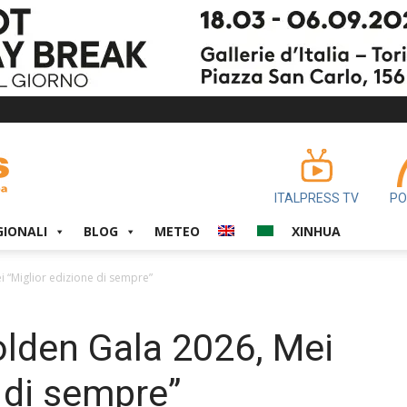
ITALPRESS TV
PO
GIONALI
BLOG
METEO
XINHUA
i “Miglior edizione di sempre”
olden Gala 2026, Mei
 di sempre”