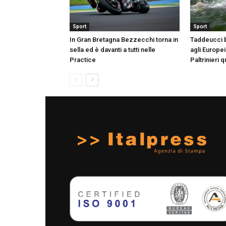
Sport
Sport
In Gran Bretagna Bezzecchi torna in
Taddeucci 
sella ed è davanti a tutti nelle
agli Europei
Practice
Paltrinieri 