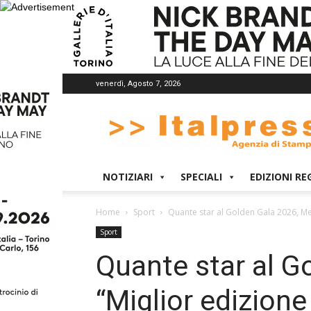
venerdì, Agosto 7, 2026
Italpress
NOTIZIARI
SPECIALI
EDIZIONI RE
Home
Sport
Quante star al Golden Gala 2026, Me
Sport
Quante star al G
“Miglior edizione