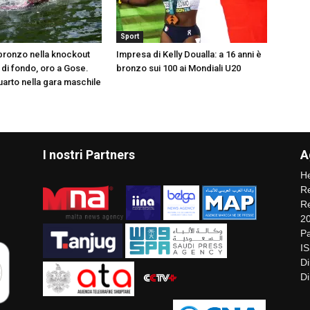
Sport
bronzo nella knockout
Impresa di Kelly Doualla: a 16 anni è
 di fondo, oro a Gose.
bronzo sui 100 ai Mondiali U20
quarto nella gara maschile
I nostri Partners
A
He
Re
Re
2
Pa
I
Di
Di