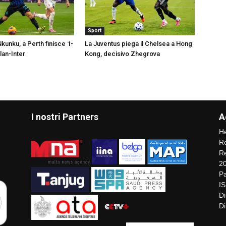
Sport
kunku, a Perth finisce 1-
La Juventus piega il Chelsea a Hong
ilan-Inter
Kong, decisivo Zhegrova
I nostri Partners
A
He
Re
Re
2
Pa
I
Di
Di