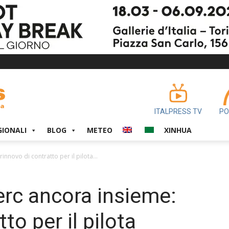
ITALPRESS TV
PO
GIONALI
BLOG
METEO
XINHUA
rinnovo di contratto per il pilota...
lerc ancora insieme:
to per il pilota