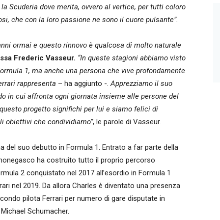
la Scuderia dove merita, ovvero al vertice, per tutti coloro
osi, che con la loro passione ne sono il cuore pulsante”.
i anni ormai e questo rinnovo è qualcosa di molto naturale
ossa Frederic Vasseur.
“In queste stagioni abbiamo visto
la Formula 1, ma anche una persona che vive profondamente
errari rappresenta
– ha aggiunto -.
Apprezziamo il suo
o in cui affronta ogni giornata insieme alle persone del
uesto progetto significhi per lui e siamo felici di
i obiettivi che condividiamo”
, le parole di Vasseur.
a del suo debutto in Formula 1. Entrato a far parte della
 monegasco ha costruito tutto il proprio percorso
Formula 2 conquistato nel 2017 all’esordio in Formula 1
errari nel 2019. Da allora Charles è diventato una presenza
secondo pilota Ferrari per numero di gare disputate in
 a Michael Schumacher.