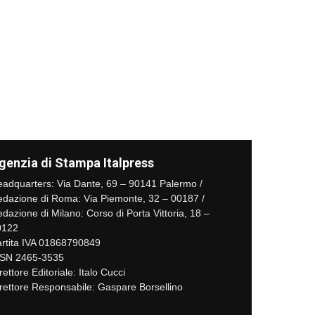
genzia di Stampa Italpress
adquarters: Via Dante, 69 – 90141 Palermo /
dazione di Roma: Via Piemonte, 32 – 00187 /
dazione di Milano: Corso di Porta Vittoria, 18 –
0122
rtita IVA 01868790849
SSN 2465-3535
rettore Editoriale: Italo Cucci
rettore Responsabile: Gaspare Borsellino