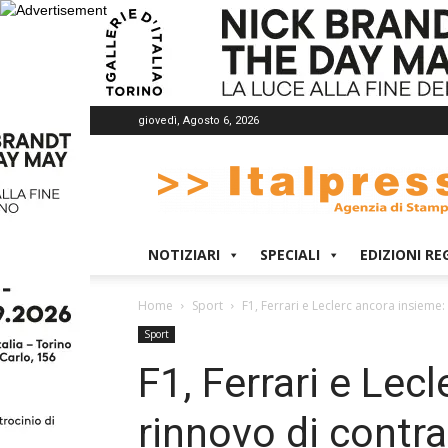
giovedì, Agosto 6, 2026
Italpress
NOTIZIARI
SPECIALI
EDIZIONI RE
Home
Sport
F1, Ferrari e Leclerc ancora insieme: 
Sport
F1, Ferrari e Lec
rinnovo di contrat