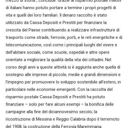
mezzo di storia”, conclude. Grazie al risparmio postale milioni
di italiani hanno potuto portare a termine i propri progetti di
vita e quelli dei loro familiari. Il denaro raccolto è stato
utilizzato da Cassa Depositi e Prestiti per finanziare la
crescita del Paese contribuendo a realizzare infrastrutture di
trasporto come strade, ferrovie, porti, e le reti energetiche e di
telecomunicazione, così come i principali luoghi del vivere e
dell’abitare sociale, come scuole, ospedali e altre opere
orientate a migliorare la qualità della vita dei cittadini. Nel
corso degli anni a queste attività si è aggiunta anche quella di
sostegno alle imprese di piccole, medie e grandi dimensioni e
l’impegno per promuovere lo sviluppo sostenibile all’estero, in
particolare nelle economie emergenti. Con la raccolta del
risparmio postale Cassa Depositi e Prestiti ha potuto
finanziare – solo per fare alcuni esempi – la bonifica delle
campagne alla fine del diciannovesimo secolo; la
ricostruzione di Messina e Reggio Calabria dopo il terremoto
del 1908; la costruzione della Ferrovia Maremmana;