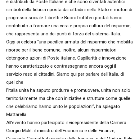
e distribuiti da Poste Italiane e che sono diventati autentici
simboli della fiducia riposta dai cittadini nello Stato e motori di
progresso sociale. Libretti e Buoni fruttiferi postali hanno
contribuito a formare una vera e propria cultura del risparmio,
che rappresenta uno dei punti di forza del sistema-Italia.
Oggi si celebra “una pacifica armata del risparmio che mobilita
risorse per il bene comune, inoltre, alcuni risparmiatori
detengono azioni di Poste italiane. Capillarità e innovazione
hanno caratterizzato e contrassegnano ancora oggi il
servizio reso ai cittadini. Siamo qui per parlare dell’Italia, di
quel che
l’Italia unita ha saputo produrre e promuovere, unita non solo
territorialmente ma che con iniziative e strutture come quelle
che celebriamo hanno unito le popolazioni”, ha spiegato
Mattarella.
All’evento hanno partecipato il vicepresidente della Camera
Giorgio Mulè; il ministro dell’Economia e delle Finanze,
Giancarlo Giorgetti; il ministro delle Imprese e del Made in Italy,