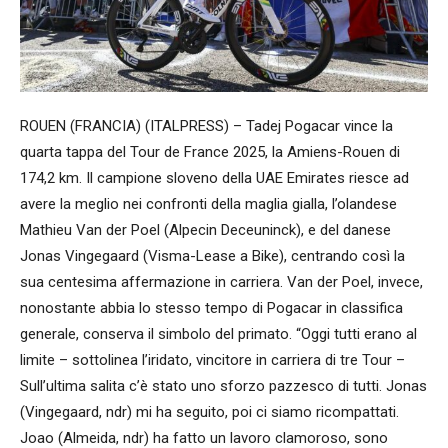
ROUEN (FRANCIA) (ITALPRESS) – Tadej Pogacar vince la
quarta tappa del Tour de France 2025, la Amiens-Rouen di
174,2 km. Il campione sloveno della UAE Emirates riesce ad
avere la meglio nei confronti della maglia gialla, l’olandese
Mathieu Van der Poel (Alpecin Deceuninck), e del danese
Jonas Vingegaard (Visma-Lease a Bike), centrando così la
sua centesima affermazione in carriera. Van der Poel, invece,
nonostante abbia lo stesso tempo di Pogacar in classifica
generale, conserva il simbolo del primato. “Oggi tutti erano al
limite – sottolinea l’iridato, vincitore in carriera di tre Tour –
Sull’ultima salita c’è stato uno sforzo pazzesco di tutti. Jonas
(Vingegaard, ndr) mi ha seguito, poi ci siamo ricompattati.
Joao (Almeida, ndr) ha fatto un lavoro clamoroso, sono