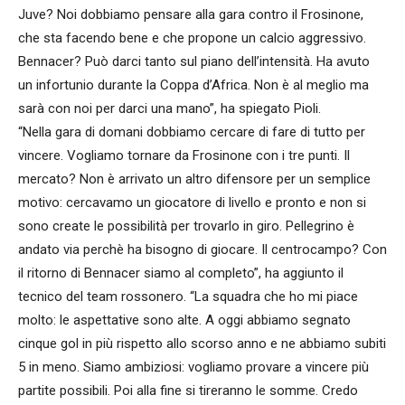
Juve? Noi dobbiamo pensare alla gara contro il Frosinone,
che sta facendo bene e che propone un calcio aggressivo.
Bennacer? Può darci tanto sul piano dell’intensità. Ha avuto
un infortunio durante la Coppa d’Africa. Non è al meglio ma
sarà con noi per darci una mano”, ha spiegato Pioli.
“Nella gara di domani dobbiamo cercare di fare di tutto per
vincere. Vogliamo tornare da Frosinone con i tre punti. Il
mercato? Non è arrivato un altro difensore per un semplice
motivo: cercavamo un giocatore di livello e pronto e non si
sono create le possibilità per trovarlo in giro. Pellegrino è
andato via perchè ha bisogno di giocare. Il centrocampo? Con
il ritorno di Bennacer siamo al completo”, ha aggiunto il
tecnico del team rossonero. “La squadra che ho mi piace
molto: le aspettative sono alte. A oggi abbiamo segnato
cinque gol in più rispetto allo scorso anno e ne abbiamo subiti
5 in meno. Siamo ambiziosi: vogliamo provare a vincere più
partite possibili. Poi alla fine si tireranno le somme. Credo