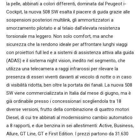
la pelle, abbinati a colori differenti, dominata dal Peugeot i-
Cockpit, la nuova 508 SW esalta il piacere di guida grazie alle
sospensioni posteriori multilink, gli ammortizzatori a
smorzamento pilotato e al telaio dall’elevata resistenza
torsionale ma leggero. Non solo comfort, ma anche
sicurezza che la rendono ideale per affrontare lunghi viaggi
con proiettori full led e a sistemi di assistenza attiva alla guida
(ADAS) e il sistema night vision, inedito nel segmento, che
utilizza una telecamera a raggi infrarossi per rilevare la
presenza di esseri viventi davanti al veicolo di notte o in caso
di visibilità ridotta, ben oltre la portata dei fanali. La nuova 508
SW viene commercializzata in Italia dal mese di giugno, ma è
già ordinabile presso i concessionari scegliendola tra 18
diverse versioni, frutto della combinazione di quattro motori
Diesel, di cui tre abbinati al modernissimo cambio automatico
a 8 rapporti, e due benzina in sei allestimenti: Active, Business,
Allure, GT Line, GT e First Edition. I prezzi partono da 31.630