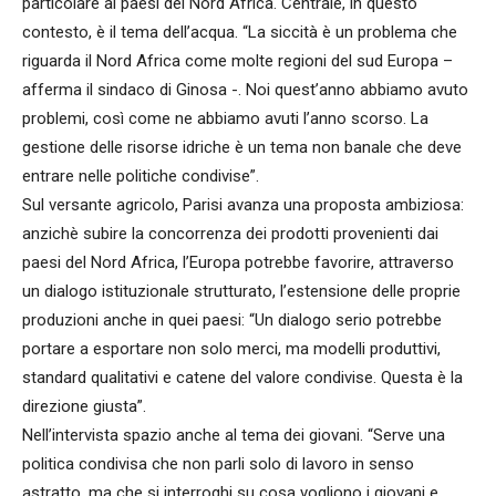
particolare ai paesi del Nord Africa. Centrale, in questo
contesto, è il tema dell’acqua. “La siccità è un problema che
riguarda il Nord Africa come molte regioni del sud Europa –
afferma il sindaco di Ginosa -. Noi quest’anno abbiamo avuto
problemi, così come ne abbiamo avuti l’anno scorso. La
gestione delle risorse idriche è un tema non banale che deve
entrare nelle politiche condivise”.
Sul versante agricolo, Parisi avanza una proposta ambiziosa:
anzichè subire la concorrenza dei prodotti provenienti dai
paesi del Nord Africa, l’Europa potrebbe favorire, attraverso
un dialogo istituzionale strutturato, l’estensione delle proprie
produzioni anche in quei paesi: “Un dialogo serio potrebbe
portare a esportare non solo merci, ma modelli produttivi,
standard qualitativi e catene del valore condivise. Questa è la
direzione giusta”.
Nell’intervista spazio anche al tema dei giovani. “Serve una
politica condivisa che non parli solo di lavoro in senso
astratto, ma che si interroghi su cosa vogliono i giovani e