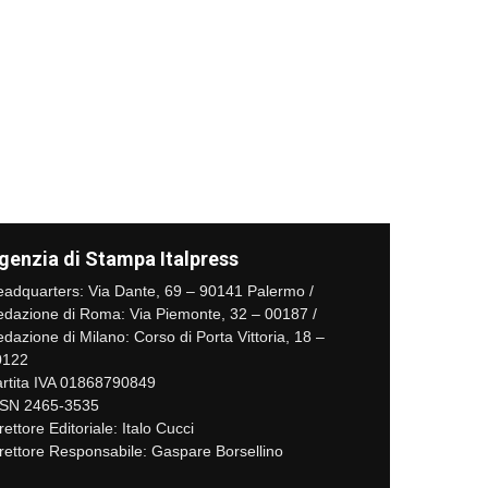
genzia di Stampa Italpress
adquarters: Via Dante, 69 – 90141 Palermo /
dazione di Roma: Via Piemonte, 32 – 00187 /
dazione di Milano: Corso di Porta Vittoria, 18 –
0122
rtita IVA 01868790849
SSN 2465-3535
rettore Editoriale: Italo Cucci
rettore Responsabile: Gaspare Borsellino