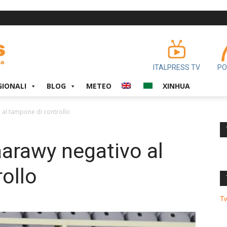
ITALPRESS TV
PO
GIONALI
BLOG
METEO
XINHUA
 al tampone di controllo
aarawy negativo al
ollo
T