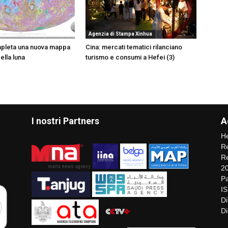
Agenzia di Stampa Xinhua
mpleta una nuova mappa
Cina: mercati tematici rilanciano
ella luna
turismo e consumi a Hefei (3)
I nostri Partners
A
He
Re
Re
2
Pa
I
Di
Di