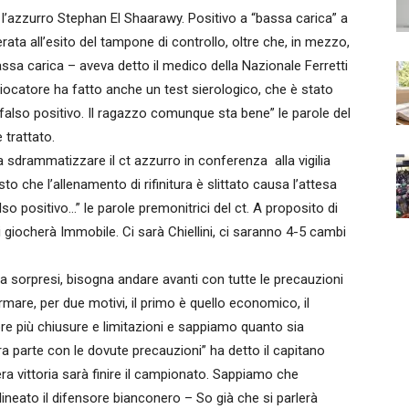
’azzurro Stephan El Shaarawy. Positivo a “bassa carica” a
rata all’esito del tampone di controllo, oltre che, in mezzo,
bassa carica – aveva detto il medico della Nazionale Ferretti
 giocatore ha fatto anche un test sierologico, che è stato
 falso positivo. Il ragazzo comunque sta bene” le parole del
 trattato.
sdrammatizzare il ct azzurro in conferenza alla vigilia
to che l’allenamento di rifinitura è slittato causa l’attesa
so positivo…” le parole premonitrici del ct. A proposito di
giocherà Immobile. Ci sarà Chiellini, ci saranno 4-5 cambi
ia sorpresi, bisogna andare avanti con tutte le precauzioni
mare, per due motivi, il primo è quello economico, il
e più chiusure e limitazioni e sappiamo quanto sia
tra parte con le dovute precauzioni” ha detto il capitano
era vittoria sarà finire il campionato. Sappiamo che
ineato il difensore bianconero – So già che si parlerà