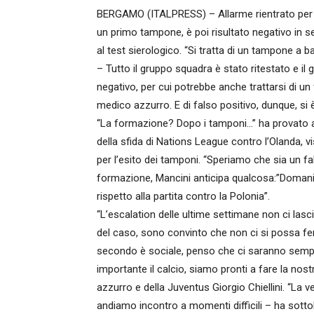
BERGAMO (ITALPRESS) – Allarme rientrato per l
un primo tampone, è poi risultato negativo in se
al test sierologico. “Si tratta di un tampone a 
– Tutto il gruppo squadra è stato ritestato e il
negativo, per cui potrebbe anche trattarsi di un
medico azzurro. E di falso positivo, dunque, si è
“La formazione? Dopo i tamponi…” ha provato a 
della sfida di Nations League contro l’Olanda, vis
per l’esito dei tamponi. “Speriamo che sia un fal
formazione, Mancini anticipa qualcosa:”Domani 
rispetto alla partita contro la Polonia”.
“L’escalation delle ultime settimane non ci lasc
del caso, sono convinto che non ci si possa fer
secondo è sociale, penso che ci saranno sempr
importante il calcio, siamo pronti a fare la nos
azzurro e della Juventus Giorgio Chiellini. “La v
andiamo incontro a momenti difficili – ha sottol