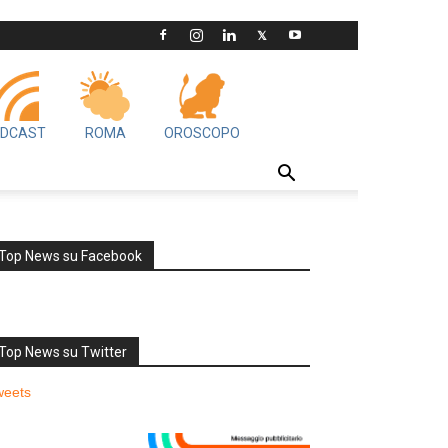
DCAST
ROMA
OROSCOPO
Top News su Facebook
Top News su Twitter
weets