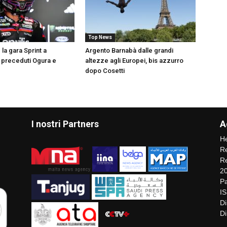
Top News
 la gara Sprint a
Argento Barnabà dalle grandi
, preceduti Ogura e
altezze agli Europei, bis azzurro
dopo Cosetti
I nostri Partners
A
He
Re
Re
2
Pa
I
Di
Di