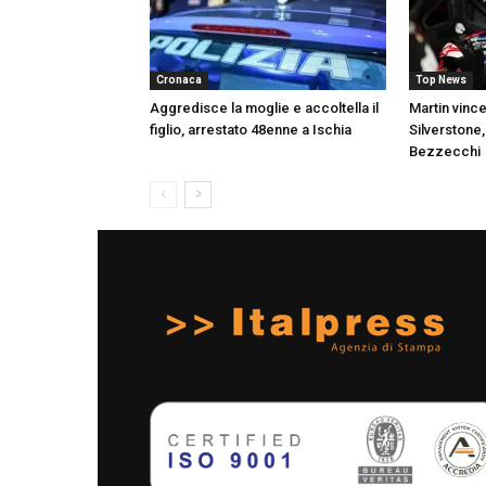
Cronaca
Top News
Aggredisce la moglie e accoltella il
Martin vince
figlio, arrestato 48enne a Ischia
Silverstone
Bezzecchi