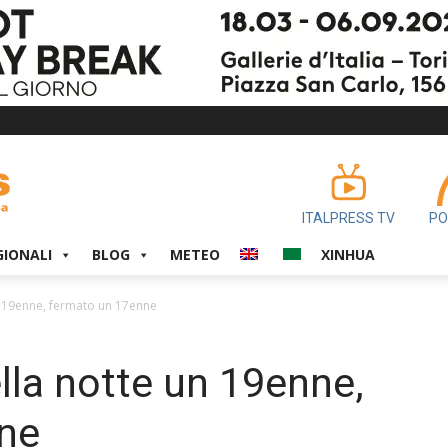
ITALPRESS TV
PO
GIONALI
BLOG
METEO
XINHUA
un 19enne, fermato un 17enne
lla notte un 19enne,
ne