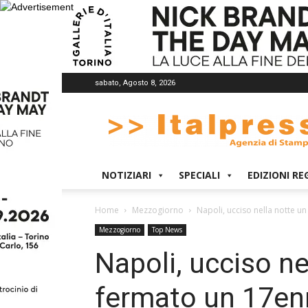
sabato, Agosto 8, 2026
Italpress
NOTIZIARI
SPECIALI
EDIZIONI RE
Home
Mezzogiorno
Napoli, ucciso nella notte 
Mezzogiorno
Top News
Napoli, ucciso ne
fermato un 17en