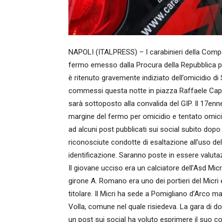
NAPOLI (ITALPRESS) – I carabinieri della Comp
fermo emesso dalla Procura della Repubblica pe
è ritenuto gravemente indiziato dell’omicidio d
commessi questa notte in piazza Raffaele Capa
sarà sottoposto alla convalida del GIP. Il 17enn
margine del fermo per omicidio e tentato omicid
ad alcuni post pubblicati sui social subito dopo 
riconosciute condotte di esaltazione all’uso del
identificazione. Saranno poste in essere valutazi
Il giovane ucciso era un calciatore dell’Asd Mic
girone A. Romano era uno dei portieri del Micri
titolare. Il Micri ha sede a Pomigliano d’Arco ma
Volla, comune nel quale risiedeva. La gara di d
un post sui social ha voluto esprimere il suo c