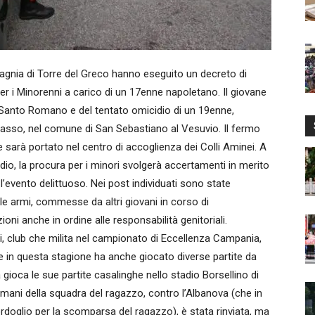
agnia di Torre del Greco hanno eseguito un decreto di
r i Minorenni a carico di un 17enne napoletano. Il giovane
i Santo Romano e del tentato omicidio di un 19enne,
sso, nel comune di San Sebastiano al Vesuvio. Il fermo
e sarà portato nel centro di accoglienza dei Colli Aminei. A
io, la procura per i minori svolgerà accertamenti in merito
l’evento delittuoso. Nei post individuati sono state
le armi, commesse da altri giovani in corso di
oni anche in ordine alle responsabilità genitoriali.
ri, club che milita nel campionato di Eccellenza Campania,
 e in questa stagione ha anche giocato diverse partite da
 gioca le sue partite casalinghe nello stadio Borsellino di
omani della squadra del ragazzo, contro l’Albanova (che in
ordoglio per la scomparsa del ragazzo), è stata rinviata, ma