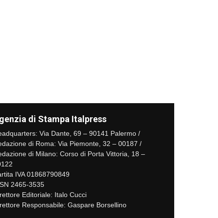
genzia di Stampa Italpress
adquarters: Via Dante, 69 – 90141 Palermo /
dazione di Roma: Via Piemonte, 32 – 00187 /
dazione di Milano: Corso di Porta Vittoria, 18 –
0122
rtita IVA 01868790849
SSN 2465-3535
rettore Editoriale: Italo Cucci
rettore Responsabile: Gaspare Borsellino