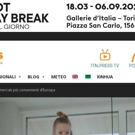
ITALPRESS TV
PO
GIONALI
BLOG
METEO
XINHUA
 i mercati più convenienti d’Europa