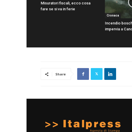
Misuratori fiscali, ecco cosa
fare se si va in ferie
Cronaca
Incendio bosch
impervia a Can
Share