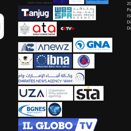
2
Pa
I
Di
Di