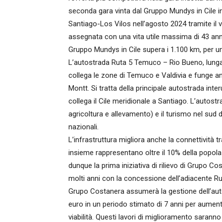
seconda gara vinta dal Gruppo Mundys in Cile i
Santiago-Los Vilos nell’agosto 2024 tramite il 
assegnata con una vita utile massima di 43 anni
Gruppo Mundys in Cile supera i 1.100 km, per un
L’autostrada Ruta 5 Temuco – Rio Bueno, lunga 1
collega le zone di Temuco e Valdivia e funge a
Montt. Si tratta della principale autostrada inter
collega il Cile meridionale a Santiago. L’autost
agricoltura e allevamento) e il turismo nel sud d
nazionali.
L’infrastruttura migliora anche la connettività 
insieme rappresentano oltre il 10% della popol
dunque la prima iniziativa di rilievo di Grupo 
molti anni con la concessione dell’adiacente R
Grupo Costanera assumerà la gestione dell’autost
euro in un periodo stimato di 7 anni per aumenta
viabilità. Questi lavori di miglioramento sarann