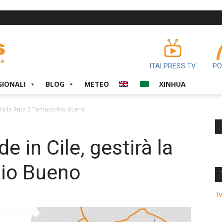
ITALPRESS TV
PO
GIONALI
BLOG
METEO
XINHUA
irà la Ruta 5 Temuco-Rio Bueno
 in Cile, gestirà la
io Bueno
T