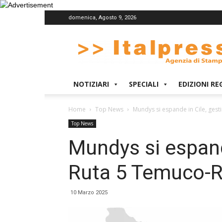
domenica, Agosto 9, 2026
Italpress
NOTIZIARI
SPECIALI
EDIZIONI RE
Home
Top News
Mundys si espande in Cile, gest
Top News
Mundys si espande
Ruta 5 Temuco-R
10 Marzo 2025