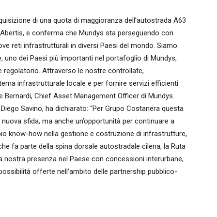
cquisizione di una quota di maggioranza dell’autostrada A63
y Abertis, e conferma che Mundys sta perseguendo con
ve reti infrastrutturali in diversi Paesi del mondo. Siamo
e, uno dei Paesi più importanti nel portafoglio di Mundys,
e regolatorio. Attraverso le nostre controllate,
ma infrastrutturale locale e per fornire servizi efficienti
 De Bernardi, Chief Asset Management Officer di Mundys.
 Diego Savino, ha dichiarato: “Per Grupo Costanera questa
 nuova sfida, ma anche un’opportunità per continuare a
pio know-how nella gestione e costruzione di infrastrutture,
he fa parte della spina dorsale autostradale cilena, la Ruta
e la nostra presenza nel Paese con concessioni interurbane,
ssibilità offerte nell’ambito delle partnership pubblico-