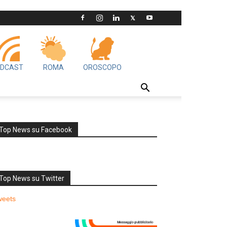
DCAST
ROMA
OROSCOPO
Top News su Facebook
Top News su Twitter
weets