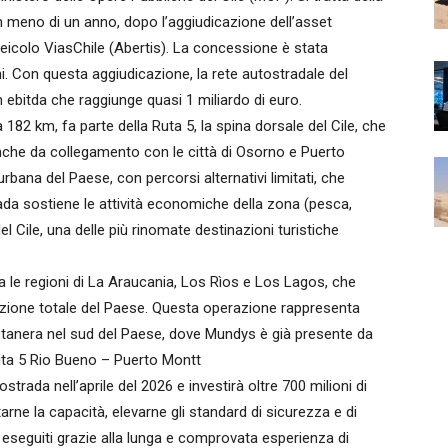
n meno di un anno, dopo l’aggiudicazione dell’asset
veicolo ViasChile (Abertis). La concessione è stata
. Con questa aggiudicazione, la rete autostradale del
 ebitda che raggiunge quasi 1 miliardo di euro.
82 km, fa parte della Ruta 5, la spina dorsale del Cile, che
nche da collegamento con le città di Osorno e Puerto
urbana del Paese, con percorsi alternativi limitati, che
rada sostiene le attività economiche della zona (pesca,
el Cile, una delle più rinomate destinazioni turistiche
tra le regioni di La Araucania, Los Rìos e Los Lagos, che
azione totale del Paese. Questa operazione rappresenta
Costanera nel sud del Paese, dove Mundys è già presente da
uta 5 Rio Bueno – Puerto Montt
rada nell’aprile del 2026 e investirà oltre 700 milioni di
rne la capacità, elevarne gli standard di sicurezza e di
o eseguiti grazie alla lunga e comprovata esperienza di