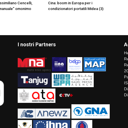
ssimiliano Cencelli,
Cina: boom in Europa per i
“manuale” omonimo
condizionatori portatili Midea (3)
I nostri Partners
A
He
Re
Re
2
Pa
I
Di
Di