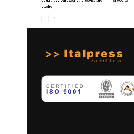
senza assicurazione: le novità allo
crescita”
studio