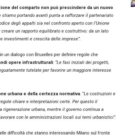
ione del comparto non può prescindere da un nuovo
he stiamo portando avanti punta a rafforzare il partenariato
codice degli appalti sia nel confronto aperto con l’Unione
 creare un rapporto equilibrato e costruttivo: da un lato
vare investimenti e crescita delle imprese”.
in un dialogo con Bruxelles per definire regole che
ndi opere infrastrutturali
:
“Le fasi iniziali dei progetti,
deguatamente tutelate per favorire un maggiore interesse
one urbana e della certezza normativa
. “
Le costruzioni e
regole chiare e interpretazioni certe. Per questo il
la rigenerazione urbana, mentre il governo continua a
lavorare con le amministrazioni locali sui temi urbanistici”
.
delle difficoltà che stanno interessando Milano sul fronte