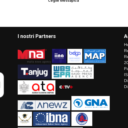
Ceglie Messapica
I nostri Partners
A
He
Re
Re
2
Pa
I
Di
Di