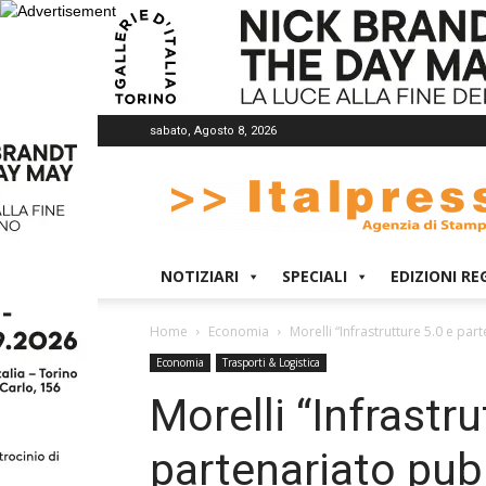
sabato, Agosto 8, 2026
Italpress
NOTIZIARI
SPECIALI
EDIZIONI RE
Home
Economia
Morelli “Infrastrutture 5.0 e pa
Economia
Trasporti & Logistica
Morelli “Infrastru
partenariato pubb