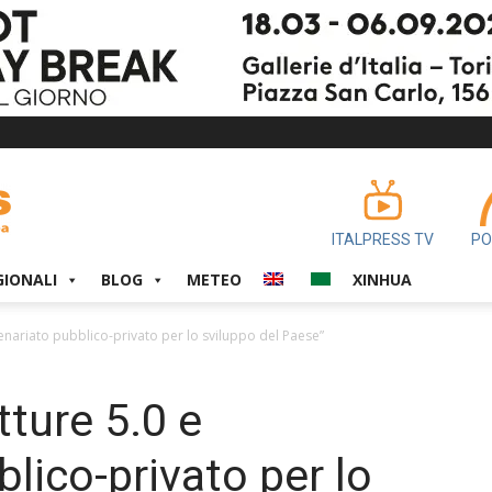
ITALPRESS TV
PO
GIONALI
BLOG
METEO
XINHUA
rtenariato pubblico-privato per lo sviluppo del Paese”
tture 5.0 e
lico-privato per lo