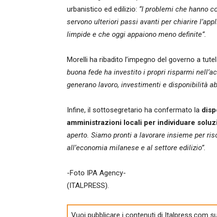
urbanistico ed edilizio:
“I problemi che hanno co
servono ulteriori passi avanti per chiarire l’a
limpide e che oggi appaiono meno definite”.
Morelli ha ribadito l’impegno del governo a tute
buona fede ha investito i propri risparmi nell’a
generano lavoro, investimenti e disponibilità ab
Infine, il sottosegretario ha confermato la
disp
amministrazioni locali per individuare soluz
aperto. Siamo pronti a lavorare insieme per ri
all’economia milanese e al settore edilizio”.
-Foto IPA Agency-
(ITALPRESS).
Vuoi pubblicare i contenuti di Italpress.com su