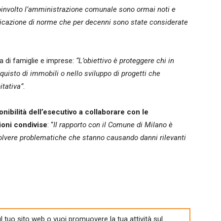
involto l’amministrazione comunale sono ormai noti e
pplicazione di norme che per decenni sono state considerate
la di famiglie e imprese:
“L’obiettivo è proteggere chi in
cquisto di immobili o nello sviluppo di progetti che
itativa”
.
onibilità dell’esecutivo a collaborare con le
ioni condivise
: “
Il rapporto con il Comune di Milano è
solvere problematiche che stanno causando danni rilevanti
l tuo sito web o vuoi promuovere la tua attività sul