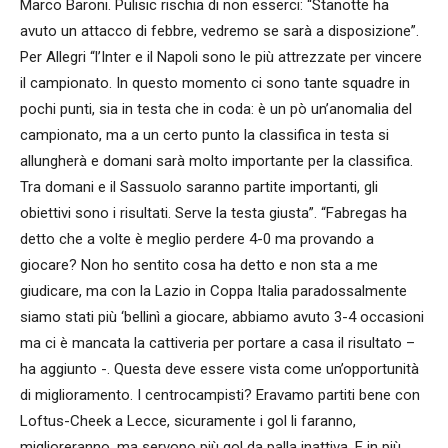
Marco Baroni. Pulisic rischia di non esserci: “Stanotte ha
avuto un attacco di febbre, vedremo se sarà a disposizione”.
Per Allegri “l’Inter e il Napoli sono le più attrezzate per vincere
il campionato. In questo momento ci sono tante squadre in
pochi punti, sia in testa che in coda: è un pò un’anomalia del
campionato, ma a un certo punto la classifica in testa si
allungherà e domani sarà molto importante per la classifica.
Tra domani e il Sassuolo saranno partite importanti, gli
obiettivi sono i risultati. Serve la testa giusta”. “Fabregas ha
detto che a volte è meglio perdere 4-0 ma provando a
giocare? Non ho sentito cosa ha detto e non sta a me
giudicare, ma con la Lazio in Coppa Italia paradossalmente
siamo stati più ‘bellinì a giocare, abbiamo avuto 3-4 occasioni
ma ci è mancata la cattiveria per portare a casa il risultato –
ha aggiunto -. Questa deve essere vista come un’opportunità
di miglioramento. I centrocampisti? Eravamo partiti bene con
Loftus-Cheek a Lecce, sicuramente i gol li faranno,
miglioreranno, ma servono più gol da palla inattiva. E in più