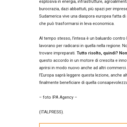
esplosiva in energia, infrastrutture, agroalimen
burocrazia, dazi abbattuti, più spazi per impres
Sudamerica vive una diaspora europea fatta di mil
che può trasformarsi in leva economica.
Al tempo stesso, l’intesa è un baluardo contro 
lavorano per radicarsi in quella nella regione. 
trovare impreparati.
Tutto risolto, quindi? Non
questo accordo in un motore di crescita e innova
aprirsi in modo nuovo anche ad altri commerci. L
l’Europa saprà leggere questa lezione, anche alt
finalmente beneficiare di quella consapevolezz
– foto IPA Agency –
(ITALPRESS).