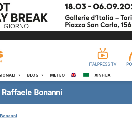
ITALPRESS TV
PO
GIONALI
BLOG
METEO
XINHUA
i Raffaele Bonanni
 Bonanni