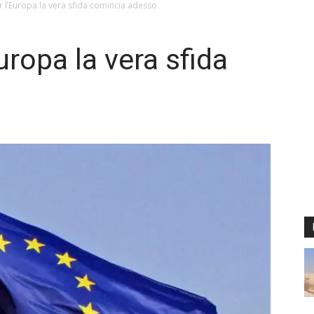
 l’Europa la vera sfida comincia adesso
uropa la vera sfida