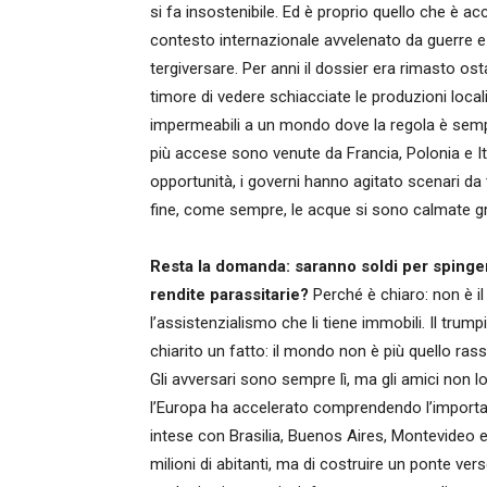
si fa insostenibile. Ed è proprio quello che è a
contesto internazionale avvelenato da guerre e
tergiversare. Per anni il dossier era rimasto os
timore di vedere schiacciate le produzioni loca
impermeabili a un mondo dove la regola è sempli
più accese sono venute da Francia, Polonia e Ital
opportunità, i governi hanno agitato scenari da t
fine, come sempre, le acque si sono calmate g
Resta la domanda: saranno soldi per spinger
rendite parassitarie?
Perché è chiaro: non è il
l’assistenzialismo che li tiene immobili. Il tru
chiarito un fatto: il mondo non è più quello ras
Gli avversari sono sempre lì, ma gli amici non 
l’Europa ha accelerato comprendendo l’importan
intese con Brasilia, Buenos Aires, Montevideo e 
milioni di abitanti, ma di costruire un ponte v