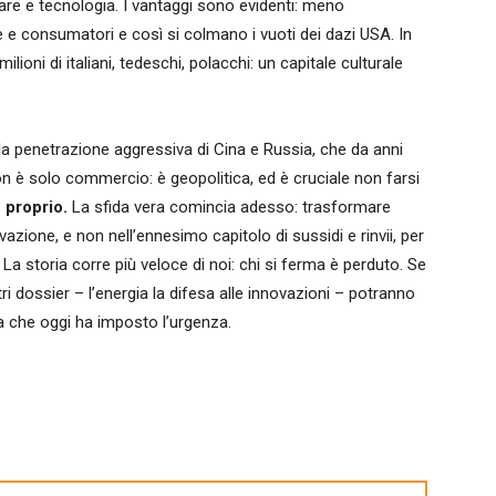
tare e tecnologia. I vantaggi sono evidenti: meno
e e consumatori e così si colmano i vuoti dei dazi USA. In
ioni di italiani, tedeschi, polacchi: un capitale culturale
la penetrazione aggressiva di Cina e Russia, che da anni
Non è solo commercio: è geopolitica, ed è cruciale non farsi
 proprio.
La sfida vera comincia adesso: trasformare
zione, e non nell’ennesimo capitolo di sussidi e rinvii, per
a storia corre più veloce di noi: chi si ferma è perduto. Se
ri dossier – l’energia la difesa alle innovazioni – potranno
a che oggi ha imposto l’urgenza.