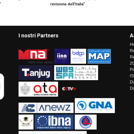
”
revisione dell’Italia”
I nostri Partners
A
He
Re
Re
2
Pa
I
Di
Di