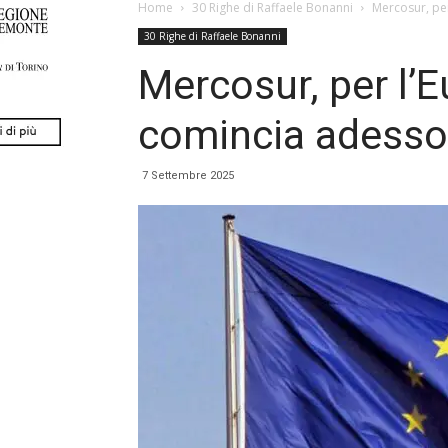
Home
30 Righe di Raffaele Bonanni
Mercosur, per
30 Righe di Raffaele Bonanni
Mercosur, per l’E
comincia adesso
7 Settembre 2025