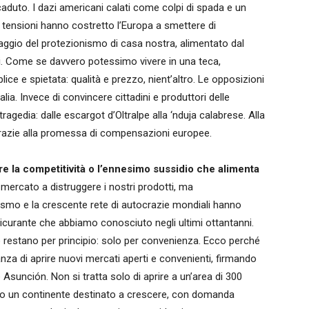
ccaduto. I dazi americani calati come colpi di spada e un
 tensioni hanno costretto l’Europa a smettere di
taggio del protezionismo di casa nostra, alimentato dal
li. Come se davvero potessimo vivere in una teca,
ce e spietata: qualità e prezzo, nient’altro. Le opposizioni
ia. Invece di convincere cittadini e produttori delle
ragedia: dalle escargot d’Oltralpe alla ‘nduja calabrese. Alla
razie alla promessa di compensazioni europee.
e la competitività o l’ennesimo sussidio che alimenta
 mercato a distruggere i nostri prodotti, ma
mpismo e la crescente rete di autocrazie mondiali hanno
sicurante che abbiamo conosciuto negli ultimi ottantanni.
lo restano per principio: solo per convenienza. Ecco perché
za di aprire nuovi mercati aperti e convenienti, firmando
Asunción. Non si tratta solo di aprire a un’area di 300
erso un continente destinato a crescere, con domanda