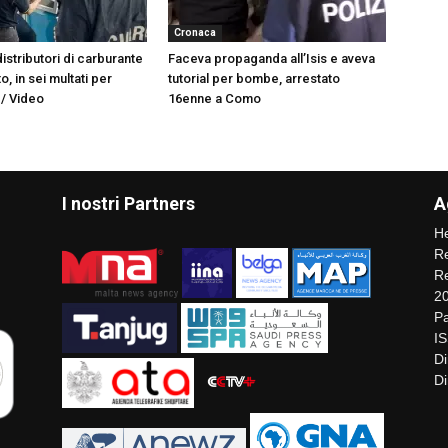
Cronaca
 distributori di carburante
Faceva propaganda all’Isis e aveva
o, in sei multati per
tutorial per bombe, arrestato
 / Video
16enne a Como
I nostri Partners
A
He
Re
Re
2
Pa
I
Di
Di