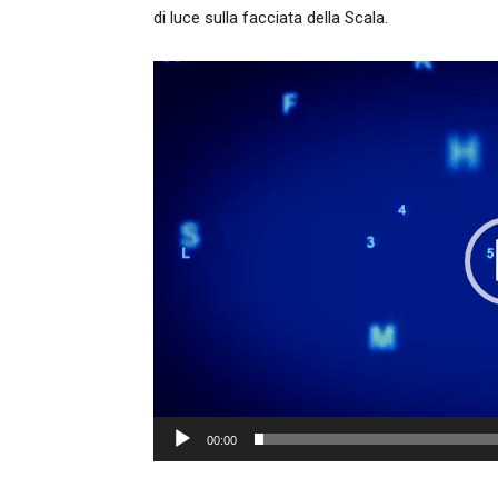
di luce sulla facciata della Scala.
Video
Player
00:00