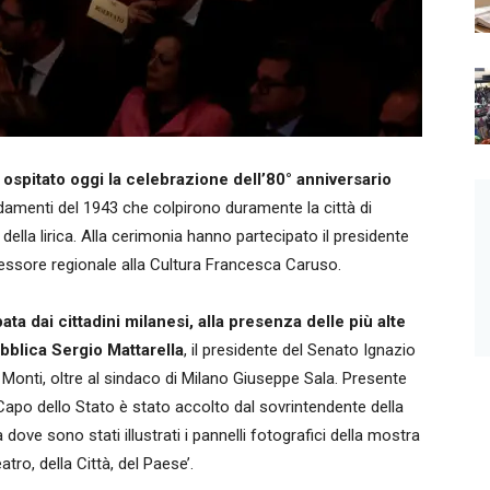
a ospitato oggi la celebrazione dell’80° anniversario
menti del 1943 che colpirono duramente la città di
lla lirica. Alla cerimonia hanno partecipato il presidente
sessore regionale alla Cultura Francesca Caruso.
a dai cittadini milanesi, alla presenza delle più alte
ubblica Sergio Mattarella
, il presidente del Senato Ignazio
o Monti, oltre al sindaco di Milano Giuseppe Sala. Presente
l Capo dello Stato è stato accolto dal sovrintendente della
ove sono stati illustrati i pannelli fotografici della mostra
tro, della Città, del Paese’.