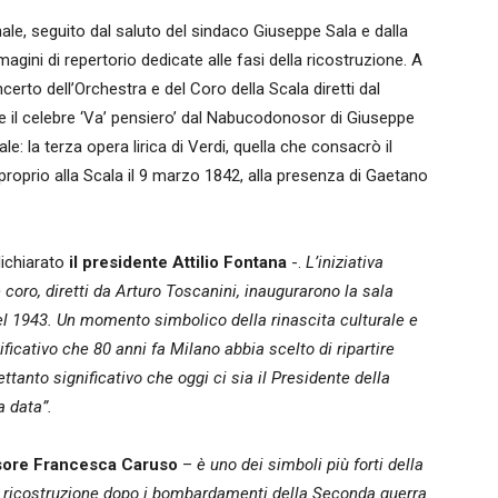
ale, seguito dal saluto del sindaco Giuseppe Sala e dalla
ni di repertorio dedicate alle fasi della ricostruzione. A
certo dell’Orchestra e del Coro della Scala diretti dal
’ e il celebre ‘Va’ pensiero’ dal Nabucodonosor di Giuseppe
e: la terza opera lirica di Verdi, quella che consacrò il
roprio alla Scala il 9 marzo 1842, alla presenza di Gaetano
ichiarato
il presidente Attilio Fontana
-.
L’iniziativa
 coro, diretti da Arturo Toscanini, inaugurarono la sala
el 1943. Un momento simbolico della rinascita culturale e
ficativo che 80 anni fa Milano abbia scelto di ripartire
ettanto significativo che oggi ci sia il Presidente della
a data”.
sore Francesca Caruso
–
è uno dei simboli più forti della
ua ricostruzione dopo i bombardamenti della Seconda guerra