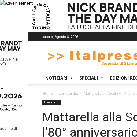
sabato, Agosto 8, 2026
Italpress
NOTIZIARI
SPECIALI
EDIZIONI RE
Home
Lombardia
Mattarella alla Scala di Milano 
Lombardia
Mattarella alla S
l’80° anniversario