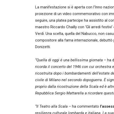
La manifestazione si è aperta con l’Inno nazion
proiezione di un video commemorativo con immagi
seguire, una platea partecipe ha assistito al con
maestro Riccardo Chailly con ‘Gli arredi festivi
Verdi. Una scelta, quella del Nabucco, non casual
compositore alla fama internazionale, debuttò p
Donizetti.
“Quella di oggi è una bellissima giornata
– ha d
ricorda il concerto del 1946 con cui orchestra e
ricostruita dopo i bombardamenti dell’estate d
civile di Milano nel secondo dopoguerra. È signi
proprio dalla ricostruzione della Scala ed è altr
Repubblica Sergio Mattarella a ricordare quest
“Il Teatro alla Scala
– ha commentato
l’asses
resilienza culturale lombarda e italiana. La s