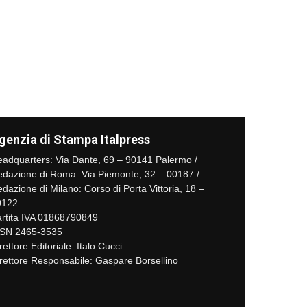
genzia di Stampa Italpress
adquarters: Via Dante, 69 – 90141 Palermo /
dazione di Roma: Via Piemonte, 32 – 00187 /
dazione di Milano: Corso di Porta Vittoria, 18 –
0122
rtita IVA 01868790849
SSN 2465-3535
rettore Editoriale: Italo Cucci
rettore Responsabile: Gaspare Borsellino