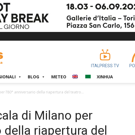
ITALPRESS TV
PO
GIONALI
BLOG
METEO
XINHUA
per l’80° anniversario della riapertura del teatro...
cala di Milano per
 della riapertura del