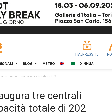
ITALPRESS TV
PO
GIONALI
BLOG
METEO
XINHUA
li solari per una capacità totale di 202...
ugura tre centrali
pacità totale di 202