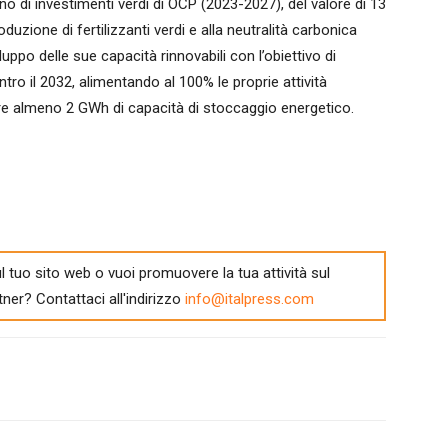
no di investimenti verdi di OCP (2023-2027), del valore di 13
oduzione di fertilizzanti verdi e alla neutralità carbonica
luppo delle sue capacità rinnovabili con l’obiettivo di
tro il 2032, alimentando al 100% le proprie attività
ltre almeno 2 GWh di capacità di stoccaggio energetico.
l tuo sito web o vuoi promuovere la tua attività sul
tner? Contattaci all'indirizzo
info@italpress.com