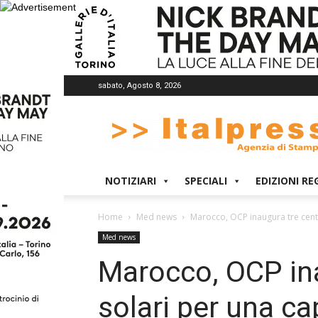
sabato, Agosto 8, 2026
Italpress
NOTIZIARI
SPECIALI
EDIZIONI RE
Home
Med news
Marocco, OCP inaugura tre centra
Med news
Marocco, OCP ina
solari per una ca