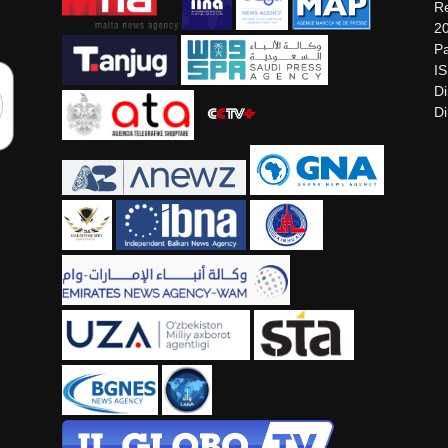
Re
2
Pa
I
Di
Di