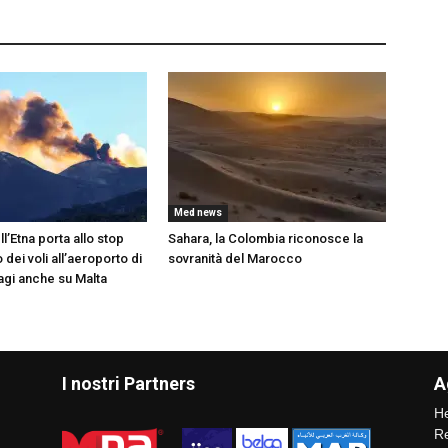
Med news
l’Etna porta allo stop
Sahara, la Colombia riconosce la
ei voli all’aeroporto di
sovranità del Marocco
sagi anche su Malta
I nostri Partners
A
He
Re