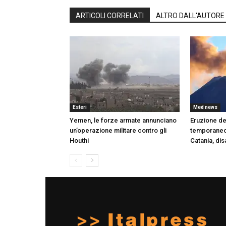
ARTICOLI CORRELATI
ALTRO DALL'AUTORE
Esteri
Med news
Yemen, le forze armate annunciano
Eruzione del
un’operazione militare contro gli
temporaneo d
Houthi
Catania, di