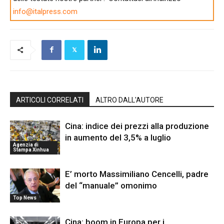
info@italpress.com
ARTICOLI CORRELATI
ALTRO DALL'AUTORE
Cina: indice dei prezzi alla produzione
in aumento del 3,5% a luglio
Agenzia di
Stampa Xinhua
E’ morto Massimiliano Cencelli, padre
del “manuale” omonimo
Top News
Cina: boom in Europa per i