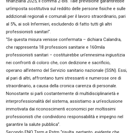
finanziaria 2025, il comma 2-bis. Tale previsione garantirebbe
un’imposta sostitutiva sul reddito delle persone fisiche e sulle
addizionali regionali e comunali per il lavoro straordinario, pari
al 5%, ai soli Infermieri, escludendo di fatto tutti gli altri
professionisti sanitari”.
“Se questa misura venisse confermata – dichiara Calandra,
che rappresenta 18 professioni sanitarie e 160mila
professionisti sanitari – costituirebbe un’ennesima ingiustizia
nei confronti di coloro che, con dedizione e sacrificio,
operano all’interno del Servizio sanitario nazionale (SSN). Essi,
al pari di altri, affrontano turni stressanti e numerose ore di
straordinario, a causa della cronica carenza di personale.
Nonostante si parli costantemente di multidisciplinarietà e
interprofessionalità del sistema, assistiamo a un’esclusione
immotivata dai riconoscimenti economici per moltissimi
professionisti che condividono responsabilità e impegno nel
garantire la salute pubblica”.
Secondo FNO Tsrm e Pstrp “risulta, pertanto, evidente che