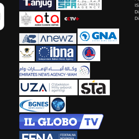
I
Di
Di