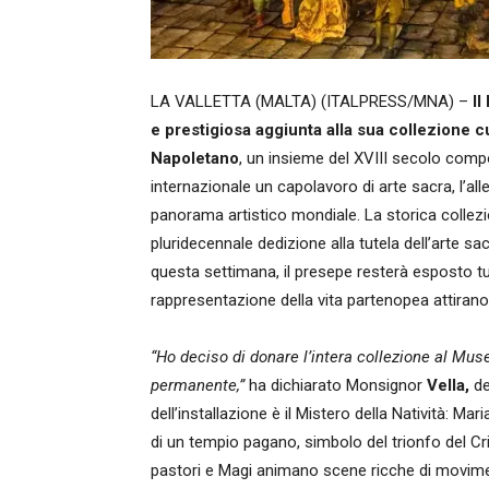
LA VALLETTA (MALTA) (ITALPRESS/MNA) –
Il
e prestigiosa aggiunta alla sua collezione 
Napoletano
, un insieme del XVIII secolo compos
internazionale un capolavoro di arte sacra, l’a
panorama artistico mondiale. La storica collezi
pluridecennale dedizione alla tutela dell’arte sa
questa settimana, il presepe resterà esposto tu
rappresentazione della vita partenopea attirano
“Ho deciso di donare l’intera collezione al Mu
permanente,”
ha dichiarato Monsignor
Vella,
de
dell’installazione è il Mistero della Natività: Ma
di un tempio pagano, simbolo del trionfo del Cr
pastori e Magi animano scene ricche di moviment