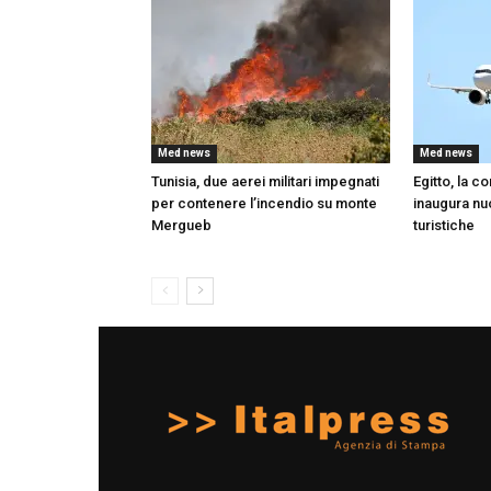
Med news
Med news
Tunisia, due aerei militari impegnati
Egitto, la 
per contenere l’incendio su monte
inaugura nuo
Mergueb
turistiche