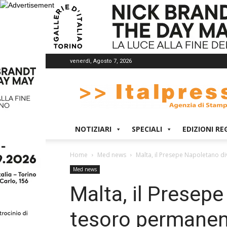
venerdì, Agosto 7, 2026
Italpress
NOTIZIARI
SPECIALI
EDIZIONI RE
Home
Med news
Malta, il Presepe Napoletano di
Med news
Malta, il Presep
tesoro permanen