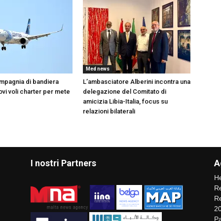
Med news
compagnia di bandiera
L’ambasciatore Alberini incontra una
vi voli charter per mete
delegazione del Comitato di
amicizia Libia-Italia, focus su
relazioni bilaterali
I nostri Partners
A
He
Re
Re
2
Pa