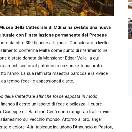
 Museo della Cattedrale di Mdina ha svelato una nuova
culturale con l’installazione permanente del Presepe
to da oltre 300 figurine artigianali. Considerato a livello
llestimento conferma Malta come punto di riferimento nel
one è stata donata da Monsignor Edgar Vella, la cui
cra arricchisce ora il patrimonio nazionale. Inaugurato
tto l’anno. La sua raffinata maestria barocca e la vivace
 da tempo fedeli e appassionati d’arte.
seo della Cattedrale affinché fosse esposta in modo
finendo il gesto un lascito di fede e bellezza. Il cuore
ria, Giuseppe e il Bambino Gesù sono raffigurati tra le rovine
istianesimo sul vecchio mondo. Attorno a loro, angeli,
o e colore. Altri tableaux includono l’Annuncio ai Pastori,