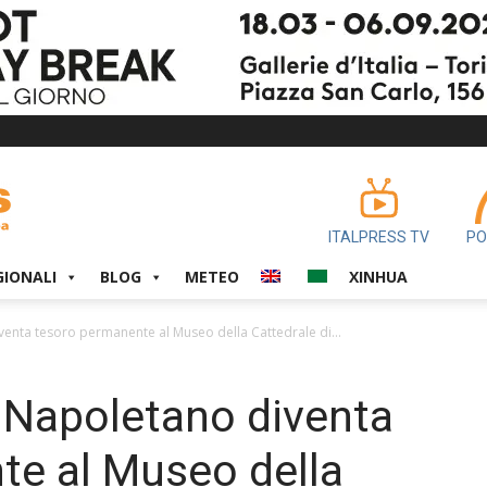
ITALPRESS TV
PO
GIONALI
BLOG
METEO
XINHUA
venta tesoro permanente al Museo della Cattedrale di...
e Napoletano diventa
te al Museo della