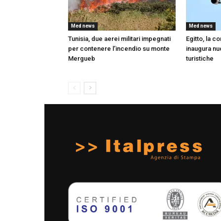
Med news
Med news
Tunisia, due aerei militari impegnati
Egitto, la 
per contenere l’incendio su monte
inaugura nuo
Mergueb
turistiche