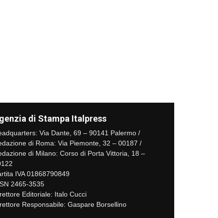
genzia di Stampa Italpress
adquarters: Via Dante, 69 – 90141 Palermo /
dazione di Roma: Via Piemonte, 32 – 00187 /
dazione di Milano: Corso di Porta Vittoria, 18 –
0122
rtita IVA 01868790849
SSN 2465-3535
rettore Editoriale: Italo Cucci
rettore Responsabile: Gaspare Borsellino