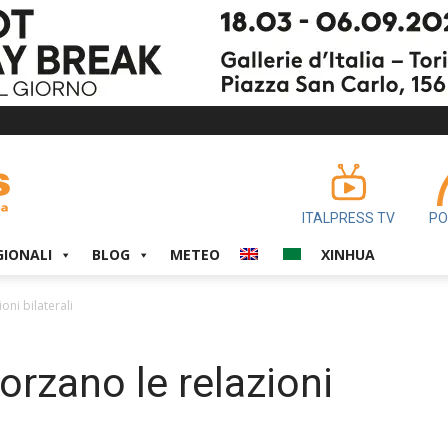
ITALPRESS TV
PO
GIONALI
BLOG
METEO
XINHUA
oni bilaterali
forzano le relazioni