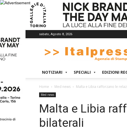
sabato, Agosto 8, 2026
Italpress
NOTIZIARI
SPECIALI
EDIZIONI RE
Home
Med news
Malta e Libia rafforzano le relazi
Med news
Malta e Libia raf
bilaterali