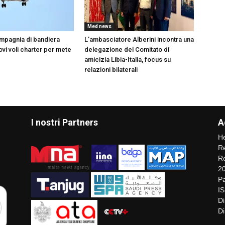
Med news
compagnia di bandiera
L’ambasciatore Alberini incontra una
vi voli charter per mete
delegazione del Comitato di
amicizia Libia-Italia, focus su
relazioni bilaterali
I nostri Partners
A
He
Re
Re
2
Pa
I
Di
Di