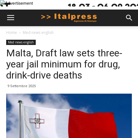
Home
Med news english
Med news english
Malta, Draft law sets three-
year jail minimum for drug,
drink-drive deaths
9 Settembre 2025