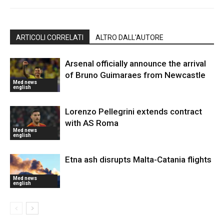
ARTICOLI CORRELATI
ALTRO DALL'AUTORE
Arsenal officially announce the arrival
of Bruno Guimaraes from Newcastle
Med news
english
Lorenzo Pellegrini extends contract
with AS Roma
Med news
english
Etna ash disrupts Malta-Catania flights
Med news
english