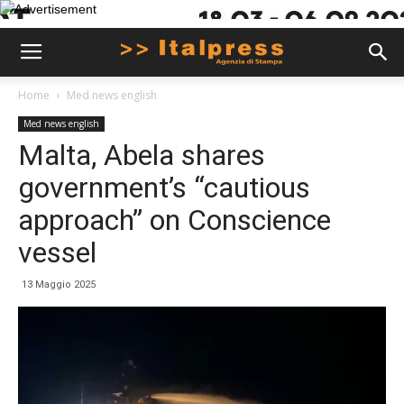
Home
Med news english
Med news english
Malta, Abela shares
government’s “cautious
approach” on Conscience
vessel
13 Maggio 2025