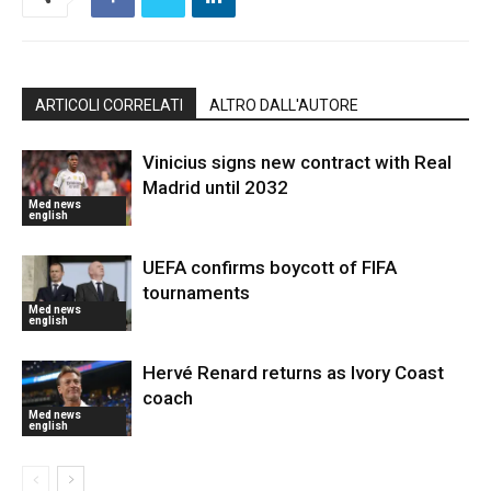
ARTICOLI CORRELATI
ALTRO DALL'AUTORE
Vinicius signs new contract with Real
Madrid until 2032
Med news
english
UEFA confirms boycott of FIFA
tournaments
Med news
english
Hervé Renard returns as Ivory Coast
coach
Med news
english