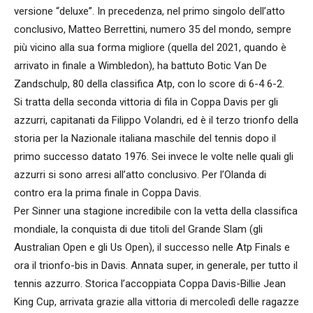
versione “deluxe”. In precedenza, nel primo singolo dell’atto
conclusivo, Matteo Berrettini, numero 35 del mondo, sempre
più vicino alla sua forma migliore (quella del 2021, quando è
arrivato in finale a Wimbledon), ha battuto Botic Van De
Zandschulp, 80 della classifica Atp, con lo score di 6-4 6-2.
Si tratta della seconda vittoria di fila in Coppa Davis per gli
azzurri, capitanati da Filippo Volandri, ed è il terzo trionfo della
storia per la Nazionale italiana maschile del tennis dopo il
primo successo datato 1976. Sei invece le volte nelle quali gli
azzurri si sono arresi all’atto conclusivo. Per l’Olanda di
contro era la prima finale in Coppa Davis.
Per Sinner una stagione incredibile con la vetta della classifica
mondiale, la conquista di due titoli del Grande Slam (gli
Australian Open e gli Us Open), il successo nelle Atp Finals e
ora il trionfo-bis in Davis. Annata super, in generale, per tutto il
tennis azzurro. Storica l’accoppiata Coppa Davis-Billie Jean
King Cup, arrivata grazie alla vittoria di mercoledì delle ragazze