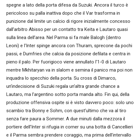
spegne a lato della porta difesa da Suzuki. Ancora il turco è
pericoloso su palla inattiva dopo che il Var trasforma in
punizione dal limite un calcio di rigore inizialmente concesso
dall’arbitro Abisso per un contatto tra Keita e Lautaro quasi
sulla linea dell’area. Nel Parma si fa male Balogh (dentro
Leoni) e l’Inter spinge ancora con Thuram, sprecone da pochi
passi, e Dumfries che calcia da posizione defilata e centra in
pieno il palo. Per fuorigioco viene annullato l’1-0 di Lautaro
mentre Mkhitaryan va in slalom e semina il panico ma poi non
inquadra lo specchio della porta. Su cross di Dimarco,
un’indecisione di Suzuki regala un’altra grande chance a
Lautaro, ma l’argentino sotto porta manda alto. Fin qui, della
produzione offensiva ospite si è visto davvero poco: solo uno
scambio tra Bonny e Sohm, con quest’ultimo che va al tiro
senza fare paura a Sommer. A due minuti dalla mezzora il
portiere dell’Inter si rifugia in corner su una botta di Cancellieri
e il Parma sembra prendere coraggio, ma prima dell’intervallo