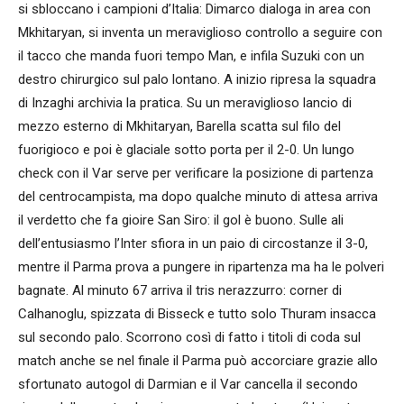
si sbloccano i campioni d’Italia: Dimarco dialoga in area con
Mkhitaryan, si inventa un meraviglioso controllo a seguire con
il tacco che manda fuori tempo Man, e infila Suzuki con un
destro chirurgico sul palo lontano. A inizio ripresa la squadra
di Inzaghi archivia la pratica. Su un meraviglioso lancio di
mezzo esterno di Mkhitaryan, Barella scatta sul filo del
fuorigioco e poi è glaciale sotto porta per il 2-0. Un lungo
check con il Var serve per verificare la posizione di partenza
del centrocampista, ma dopo qualche minuto di attesa arriva
il verdetto che fa gioire San Siro: il gol è buono. Sulle ali
dell’entusiasmo l’Inter sfiora in un paio di circostanze il 3-0,
mentre il Parma prova a pungere in ripartenza ma ha le polveri
bagnate. Al minuto 67 arriva il tris nerazzurro: corner di
Calhanoglu, spizzata di Bisseck e tutto solo Thuram insacca
sul secondo palo. Scorrono così di fatto i titoli di coda sul
match anche se nel finale il Parma può accorciare grazie allo
sfortunato autogol di Darmian e il Var cancella il secondo