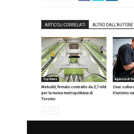
ARTICOLI CORRELATI
ALTRO DALL'AUTORE
Top News
Agenzia di S
Webuild, firmato contratto da 2,7 mld
Cina: cultur
per la nuova metropolitana di
il turismo n
Toronto