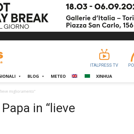
ITALPRESS TV
PO
GIONALI
BLOG
METEO
XINHUA
“lieve miglioramento”
 Papa in “lieve