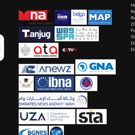
He
Re
Re
2
Pa
I
Di
Di