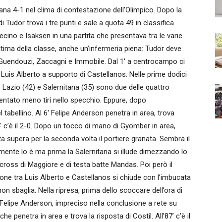
na 4-1 nel clima di contestazione dell’Olimpico. Dopo la
 Tudor trova i tre punti e sale a quota 49 in classifica
Vecino e Isaksen in una partita che presentava tra le varie
l’ultima della classe, anche un’infermeria piena: Tudor deve
, Guendouzi, Zaccagni e Immobile. Dal 1′ a centrocampo ci
is Alberto a supporto di Castellanos. Nelle prime dodici
 Lazio (42) e Salernitana (35) sono due delle quattro
ntato meno tiri nello specchio. Eppure, dopo
 tabellino. Al 6′ Felipe Anderson penetra in area, trova
 c’è il 2-0. Dopo un tocco di mano di Gyomber in area,
ata supera per la seconda volta il portiere granata. Sembra il
amente lo è ma prima la Salernitana si illude dimezzando lo
ross di Maggiore e di testa batte Mandas. Poi però il
ione tra Luis Alberto e Castellanos si chiude con l’imbucata
on sbaglia. Nella ripresa, prima dello scoccare dell’ora di
n Felipe Anderson, impreciso nella conclusione a rete su
 penetra in area e trova la risposta di Costil. All’87’ c’è il