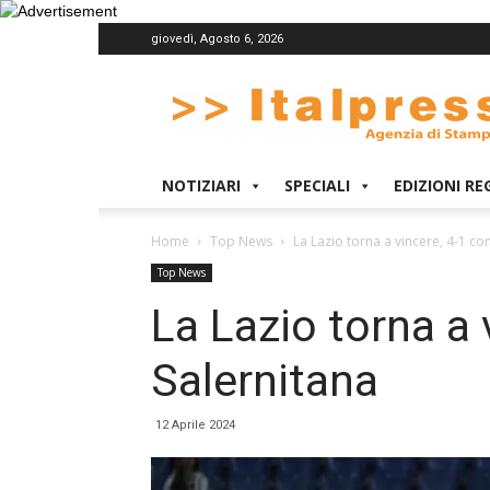
giovedì, Agosto 6, 2026
Italpress
NOTIZIARI
SPECIALI
EDIZIONI RE
Home
Top News
La Lazio torna a vincere, 4-1 con
Top News
La Lazio torna a 
Salernitana
12 Aprile 2024