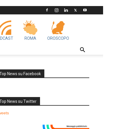
DCAST
ROMA
OROSCOPO
Top News su Facebook
Top News su Twitter
weets