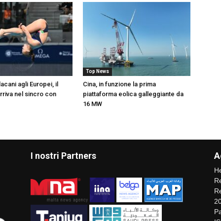
Top News
acani agli Europei, il
Cina, in funzione la prima
rriva nel sincro con
piattaforma eolica galleggiante da
16 MW
I nostri Partners
A
He
Re
Re
2
Pa