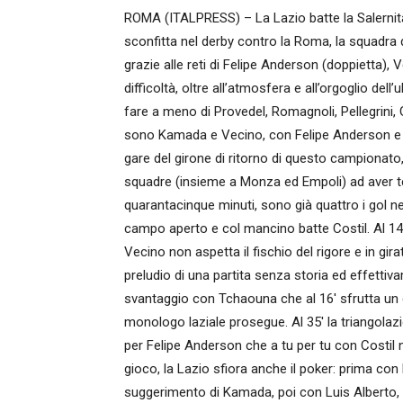
ROMA (ITALPRESS) – La Lazio batte la Salernita
sconfitta nel derby contro la Roma, la squadra di
grazie alle reti di Felipe Anderson (doppietta), 
difficoltà, oltre all’atmosfera e all’orgoglio del
fare a meno di Provedel, Romagnoli, Pellegrini
sono Kamada e Vecino, con Felipe Anderson e Lu
gare del girone di ritorno di questo campionato,
squadre (insieme a Monza ed Empoli) ad aver te
quarantacinque minuti, sono già quattro i gol nel
campo aperto e col mancino batte Costil. Al 14′
Vecino non aspetta il fischio del rigore e in gir
preludio di una partita senza storia ed effettiv
svantaggio con Tchaouna che al 16′ sfrutta un c
monologo laziale prosegue. Al 35′ la triangolaz
per Felipe Anderson che a tu per tu con Costil n
gioco, la Lazio sfiora anche il poker: prima co
suggerimento di Kamada, poi con Luis Alberto, che