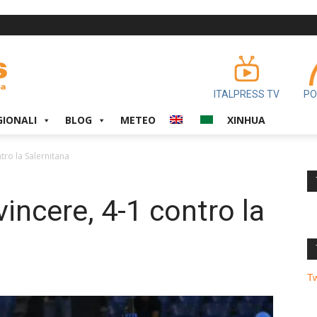
ITALPRESS TV
PO
GIONALI
BLOG
METEO
XINHUA
tro la Salernitana
vincere, 4-1 contro la
T