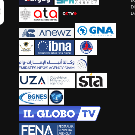
I
Di
Di