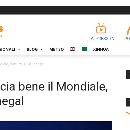
ITALPRESS TV
PO
GIONALI
BLOG
METEO
XINHUA
iale, battuto 3-1 il Senegal
cia bene il Mondiale,
negal
T