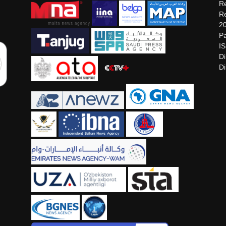
Re
Re
2
Pa
I
Di
Di