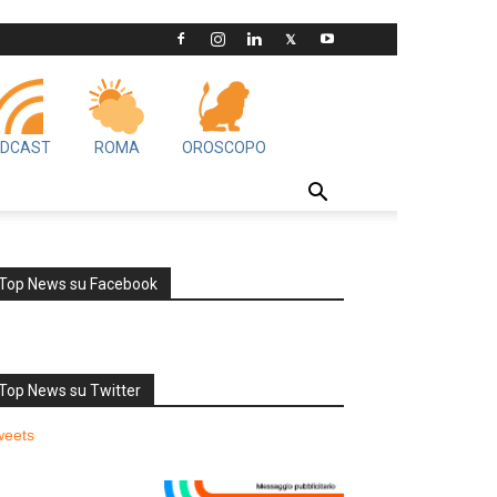
DCAST
ROMA
OROSCOPO
Top News su Facebook
Top News su Twitter
weets