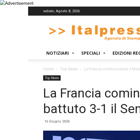
sabato, Agosto 8, 2026
Italpress
NOTIZIARI
SPECIALI
EDIZIONI RE
Home
Top News
La Francia comincia bene il Mond
Top News
La Francia comin
battuto 3-1 il Se
16 Giugno 2026