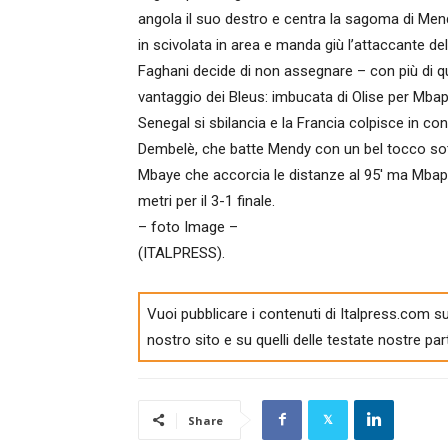
angola il suo destro e centra la sagoma di Mend
in scivolata in area e manda giù l’attaccante de
Faghani decide di non assegnare – con più di qual
vantaggio dei Bleus: imbucata di Olise per Mbapp
Senegal si sbilancia e la Francia colpisce in c
Dembelè, che batte Mendy con un bel tocco sott
Mbaye che accorcia le distanze al 95′ ma Mbap
metri per il 3-1 finale.
– foto Image –
(ITALPRESS).
Vuoi pubblicare i contenuti di Italpress.com su
nostro sito e su quelli delle testate nostre par
Share