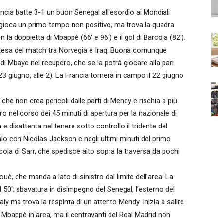
ia batte 3-1 un buon Senegal all’esordio ai Mondiali
gioca un primo tempo non positivo, ma trova la quadra
 la doppietta di Mbappè (66′ e 96′) e il gol di Barcola (82′).
n attesa del match tra Norvegia e Iraq. Buona comunque
 di Mbaye nel recupero, che se la potrà giocare alla pari
23 giugno, alle 2). La Francia tornerà in campo il 22 giugno
che non crea pericoli dalle parti di Mendy e rischia a più
ro nel corso dei 45 minuti di apertura per la nazionale di
e disattenta nel tenere sotto controllo il tridente del
lo con Nicolas Jackson e negli ultimi minuti del primo
ola di Sarr, che spedisce alto sopra la traversa da pochi
è, che manda a lato di sinistro dal limite dell’area. La
l 50′: sbavatura in disimpegno del Senegal, l’esterno del
ly ma trova la respinta di un attento Mendy. Inizia a salire
rve Mbappè in area, ma il centravanti del Real Madrid non