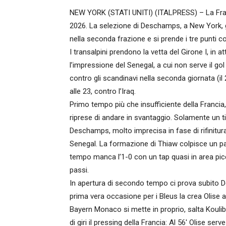
NEW YORK (STATI UNITI) (ITALPRESS) – La Franc
2026. La selezione di Deschamps, a New York, 
nella seconda frazione e si prende i tre punti con
I transalpini prendono la vetta del Girone I, i
l’impressione del Senegal, a cui non serve il gol
contro gli scandinavi nella seconda giornata (il 
alle 23, contro l’Iraq.
Primo tempo più che insufficiente della Francia, 
riprese di andare in svantaggio. Solamente un ti
Deschamps, molto imprecisa in fase di rifinitura 
Senegal. La formazione di Thiaw colpisce un pa
tempo manca l’1-0 con un tap quasi in area picc
passi.
In apertura di secondo tempo ci prova subito Dou
prima vera occasione per i Bleus la crea Olise a
Bayern Monaco si mette in proprio, salta Kouliba
di giri il pressing della Francia: Al 56′ Olise se