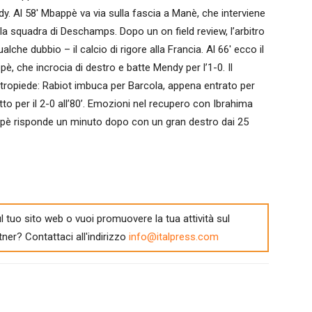
y. Al 58′ Mbappè va via sulla fascia a Manè, che interviene
lla squadra di Deschamps. Dopo un on field review, l’arbitro
che dubbio – il calcio di rigore alla Francia. Al 66′ ecco il
è, che incrocia di destro e batte Mendy per l’1-0. Il
ontropiede: Rabiot imbuca per Barcola, appena entrato per
o per il 2-0 all’80’. Emozioni nel recupero con Ibrahima
pè risponde un minuto dopo con un gran destro dai 25
l tuo sito web o vuoi promuovere la tua attività sul
tner? Contattaci all'indirizzo
info@italpress.com