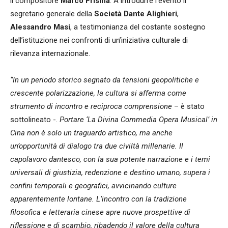
il compositore
Marco
Frisina
. A introdurre l’evento il
segretario generale della
Società Dante Alighieri
,
Alessandro Masi
, a testimonianza del costante sostegno
dell’istituzione nei confronti di un’iniziativa culturale di
rilevanza internazionale.
“In un periodo storico segnato da tensioni geopolitiche e
crescente polarizzazione, la cultura si afferma come
strumento di incontro e reciproca comprensione
– è stato
sottolineato -.
Portare ‘La Divina Commedia Opera Musical’ in
Cina non è solo un traguardo artistico, ma anche
un’opportunità di dialogo tra due civiltà millenarie. Il
capolavoro dantesco, con la sua potente narrazione e i temi
universali di giustizia, redenzione e destino umano, supera i
confini temporali e geografici, avvicinando culture
apparentemente lontane. L’incontro con la tradizione
filosofica e letteraria cinese apre nuove prospettive di
riflessione e di scambio, ribadendo il valore della cultura