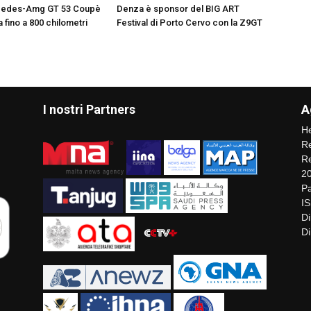
cedes-Amg GT 53 Coupè
Denza è sponsor del BIG ART
 fino a 800 chilometri
Festival di Porto Cervo con la Z9GT
I nostri Partners
A
He
Re
Re
2
Pa
I
Di
Di