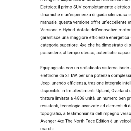
Elettrico: il primo SUV completamente elettric
dinamiche e un’esperienza di guida silenziosa
manuale, questa versione offre un’eccellente ef
Versione e-Hybrid: dotata dell’innovativo moto
garantisce una maggiore efficienza energetica e
categoria superiore. 4xe che ha dimostrato di sa
possedere, al tempo stesso, autentiche capacit
Equipaggiata con un sofisticato sistema ibrido
elettriche da 21 kW, per una potenza complessiv
Jeep, unendo efficienza, trazione integrale inte
disponibile in tre allestimenti: Upland, Overland 
tiratura limitata a 4.806 unità, un numero ben p
resistenti, tecnologie avanzate ed elementi di d
topografici, a testimonianza dell’impegno verso
Avenger 4xe The North Face Edition è un veicolo
marchi.