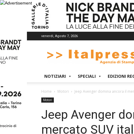
venerdì, Agosto 7, 2026
Italpress
NOTIZIARI
SPECIALI
EDIZIONI RE
Home
Motori
Jeep Avenger domina ancora il mer
Motori
Jeep Avenger dom
mercato SUV ita