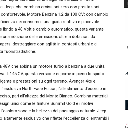
o di Jeep, che combina emissioni zero con prestazioni
 e confortevole. Motore Benzina 1.2 da 100 CV: con cambio
ficienza nei consumi e una guida reattiva e piacevole.
re ibrido a 48 Volt e cambio automatico, questa variante
 una riduzione delle emissioni, oltre a dotazioni da
persi destreggiare con agilità in contesti urbani e di
à fuoristradistiche.
 a 48V che abbina un motore turbo a benzina a due unità
a di 145 CV, questa versione esprime in pieno lo spirito
lligente e prestazioni su ogni terreno. Avenger 4xe è
e l’esclusiva North Face Edition, l’allestimento d’esordio in
reciso, pari all’altezza del Monte Bianco. Combina materiali
esign unici come le finiture Summit Gold e i motivi
 l’esplorazione e la bellezza del paesaggio naturale. Jeep
 altamente esclusivo che riflette l’eccellenza di entrambi i