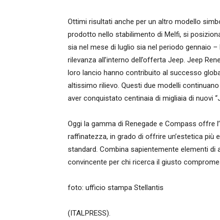
Ottimi risultati anche per un altro modello sim
prodotto nello stabilimento di Melfi, si posiziona
sia nel mese di luglio sia nel periodo gennaio 
rilevanza all’interno dell’offerta Jeep. Jeep 
loro lancio hanno contribuito al successo global
altissimo rilievo. Questi due modelli continuano
aver conquistato centinaia di migliaia di nuovi “
Oggi la gamma di Renegade e Compass offre l’edi
raffinatezza, in grado di offrire un’estetica più 
standard. Combina sapientemente elementi di al
convincente per chi ricerca il giusto compromes
foto: ufficio stampa Stellantis
(ITALPRESS).