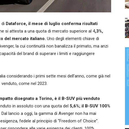
 di
Dataforce, il mese di luglio conferma risultati
e si attesta a una quota di mercato superiore al 4
,3%,
o del mercato italiano.
Uno degli elementi chiave di
venger, la cui continuità non banalizza il primato, ma anzi
 capacità del brand di superare i limiti e raggiungere
lia considerando i primi sette mesi dell’anno, come già nel
ù venduto, come nel 2023.
compatto disegnato a Torino, è il B-SUV più venduto
enduto in assoluto con una quota del
5,6%; il B-SUV 100%
. Dal lancio a oggi, la gamma di Avenger non ha mai
esigenza, fedele al principio di “Freedom of Choice”.
per rispondere alle varie esigenze dei clienti. 100%