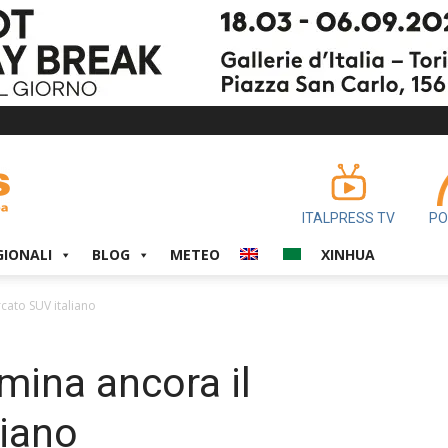
ITALPRESS TV
PO
GIONALI
BLOG
METEO
XINHUA
cato SUV italiano
ina ancora il
liano