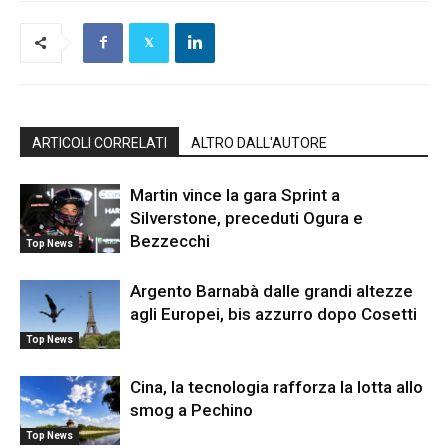
ARTICOLI CORRELATI
ALTRO DALL'AUTORE
Martin vince la gara Sprint a
Silverstone, preceduti Ogura e
Bezzecchi
Top News
Argento Barnabà dalle grandi altezze
agli Europei, bis azzurro dopo Cosetti
Top News
Cina, la tecnologia rafforza la lotta allo
smog a Pechino
Top News