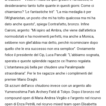
desideravamo tanto tutte quante in questi giorni. Come ci
chiamiamo? ‘Le fantastiche trè”. “La mia medaglia è per
l’Afghanistan, un posto che mi ha tolto qualcosa ma mi ha
dato anche questo”, spiega Contrafatto, bronzo. Infine
Caironi, argento: “Mi ispiro ad Ambra, che viene dall’atletica
normodotati e ha movimenti perfetti, ma anche a Monica,
sebbene non gliel’abbia mai detto, perchè ricominciare dopo
quello che le era successo non era semplice”. Ovviamente
felice il presidente del Cip, Luca Pancalli: “L’abbiamo sognata,
sperata e queste splendide ragazze ce l’hanno regalata.
L’istantanea più bella per chiudere una Paralimpiade
straordinaria”. Per le tre ragazze anche i complimenti del
premier Mario Draghi.
Gli azzurri dell’arco chiudono invece con un argento allo
Yumenoshima Park Archery Field di Tokyo. Dopo il bronzo nel
compound open di Maria Andrea Virgilio e l’argento nel ricurvo
open di Enza Petrilli, nel ricurvo mixed team open Elisabetta