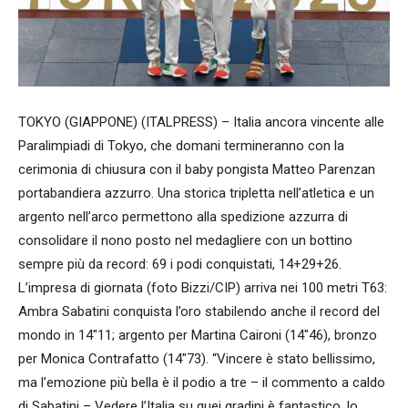
TOKYO (GIAPPONE) (ITALPRESS) – Italia ancora vincente alle
Paralimpiadi di Tokyo, che domani termineranno con la
cerimonia di chiusura con il baby pongista Matteo Parenzan
portabandiera azzurro. Una storica tripletta nell’atletica e un
argento nell’arco permettono alla spedizione azzurra di
consolidare il nono posto nel medagliere con un bottino
sempre più da record: 69 i podi conquistati, 14+29+26.
L’impresa di giornata (foto Bizzi/CIP) arriva nei 100 metri T63:
Ambra Sabatini conquista l’oro stabilendo anche il record del
mondo in 14″11; argento per Martina Caironi (14″46), bronzo
per Monica Contrafatto (14″73). “Vincere è stato bellissimo,
ma l’emozione più bella è il podio a tre – il commento a caldo
di Sabatini – Vedere l’Italia su quei gradini è fantastico, lo