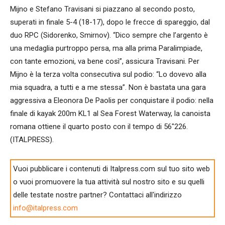
Mijno e Stefano Travisani si piazzano al secondo posto,
superati in finale 5-4 (18-17), dopo le frecce di spareggio, dal
duo RPC (Sidorenko, Smirnov). “Dico sempre che l’argento è
una medaglia purtroppo persa, ma alla prima Paralimpiade,
con tante emozioni, va bene così”, assicura Travisani. Per
Mijno è la terza volta consecutiva sul podio: “Lo dovevo alla
mia squadra, a tutti e a me stessa”. Non è bastata una gara
aggressiva a Eleonora De Paolis per conquistare il podio: nella
finale di kayak 200m KL1 al Sea Forest Waterway, la canoista
romana ottiene il quarto posto con il tempo di 56″226.
(ITALPRESS).
Vuoi pubblicare i contenuti di Italpress.com sul tuo sito web
o vuoi promuovere la tua attività sul nostro sito e su quelli
delle testate nostre partner? Contattaci all'indirizzo
info@italpress.com