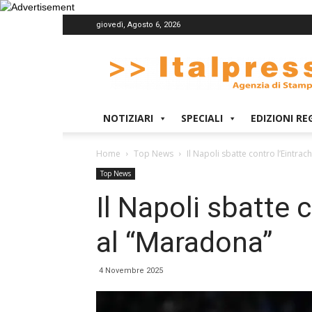
giovedì, Agosto 6, 2026
Italpress
NOTIZIARI
SPECIALI
EDIZIONI RE
Home
Top News
Il Napoli sbatte contro l’Eintrac
Top News
Il Napoli sbatte c
al “Maradona”
4 Novembre 2025