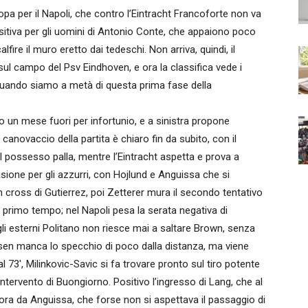
 per il Napoli, che contro l’Eintracht Francoforte non va
sitiva per gli uomini di Antonio Conte, che appaiono poco
calfire il muro eretto dai tedeschi. Non arriva, quindi, il
sul campo del Psv Eindhoven, e ora la classifica vede i
 quando siamo a metà di questa prima fase della
po un mese fuori per infortunio, e a sinistra propone
 canovaccio della partita è chiaro fin da subito, con il
l possesso palla, mentre l’Eintracht aspetta e prova a
asione per gli azzurri, con Hojlund e Anguissa che si
cross di Gutierrez, poi Zetterer mura il secondo tentativo
l primo tempo; nel Napoli pesa la serata negativa di
i esterni Politano non riesce mai a saltare Brown, senza
nsen manca lo specchio di poco dalla distanza, ma viene
 73′, Milinkovic-Savic si fa trovare pronto sul tiro potente
ntervento di Buongiorno. Positivo l’ingresso di Lang, che al
ra da Anguissa, che forse non si aspettava il passaggio di