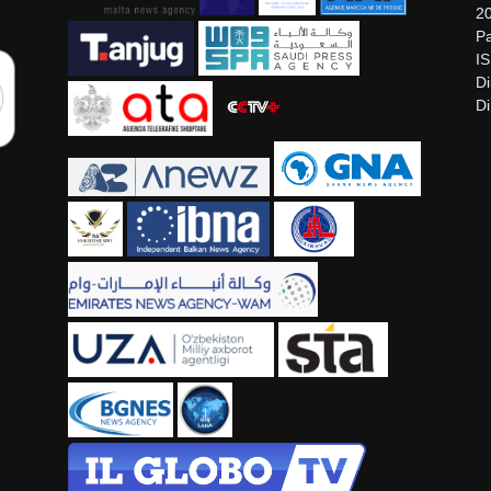
2
Pa
I
Di
Di