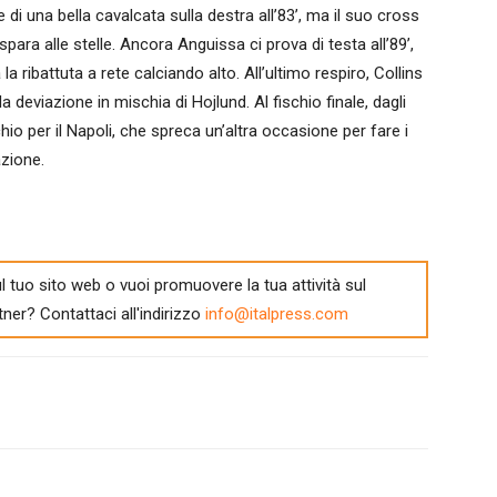
i una bella cavalcata sulla destra all’83’, ma il suo cross
a alle stelle. Ancora Anguissa ci prova di testa all’89’,
 ribattuta a rete calciando alto. All’ultimo respiro, Collins
a deviazione in mischia di Hojlund. Al fischio finale, dagli
io per il Napoli, che spreca un’altra occasione per fare i
azione.
l tuo sito web o vuoi promuovere la tua attività sul
tner? Contattaci all'indirizzo
info@italpress.com