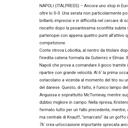
NAPOLI (ITALPRESS) – Ancora uno stop in Europa
oltre lo 0-0. Una serata non particolarmente po
brillanti, imprecisi e in difficoltà nel cercare di s
riscatto dopo la pesantissima sconfitta subita 
partenopei con appena quattro punti all’attivo
competizione.
Conte ritrova Lobotka, al rientro da titolare do
l’inedita catena formata da Gutierrez e Elmas. Il
Napoli che prova a comandare il gioco tramite i
ripartire con grande velocità. Al 6′ la prima occ
ostacolano a vicenda al momento del tiro su un 
del danese. Questo, di fatto, è l’unico lampo de
Anguissa e soprattutto McTominay, mentre sugl
dubbio migliore in campo. Nella ripresa, Kriste
fermato tutto per un fallo precedente, mentre, al
ma centrale di Knauff, “smarcato” da un goffo i
76′ crea un’occasione importante sprecata anco