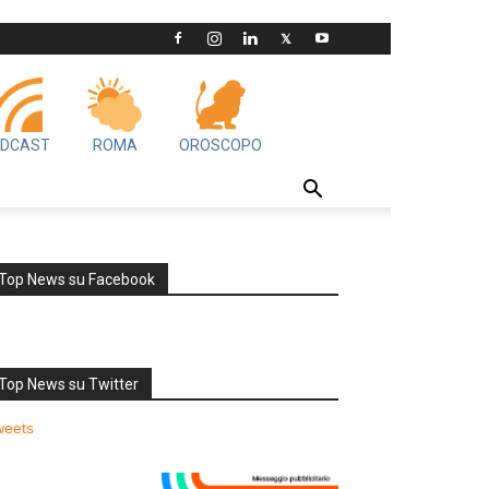
DCAST
ROMA
OROSCOPO
Top News su Facebook
Top News su Twitter
weets