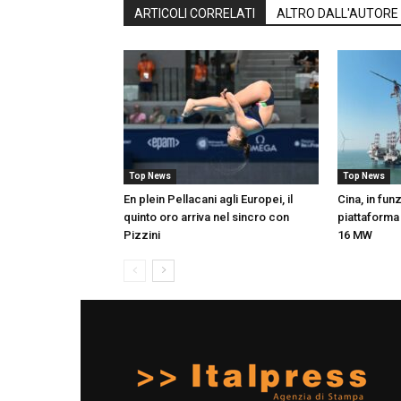
ARTICOLI CORRELATI
ALTRO DALL'AUTORE
Top News
Top News
En plein Pellacani agli Europei, il
Cina, in fun
quinto oro arriva nel sincro con
piattaforma
Pizzini
16 MW