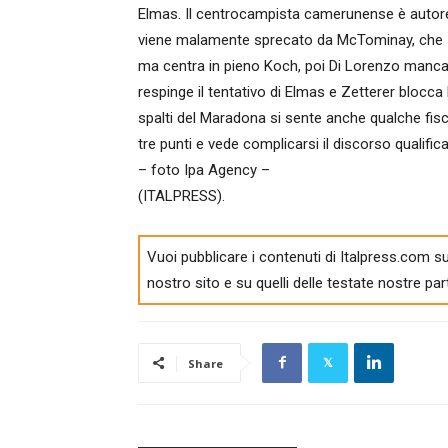
Elmas. Il centrocampista camerunense è autore d
viene malamente sprecato da McTominay, che spar
ma centra in pieno Koch, poi Di Lorenzo manca la
respinge il tentativo di Elmas e Zetterer blocca l
spalti del Maradona si sente anche qualche fisch
tre punti e vede complicarsi il discorso qualific
– foto Ipa Agency –
(ITALPRESS).
Vuoi pubblicare i contenuti di Italpress.com su
nostro sito e su quelli delle testate nostre par
Share