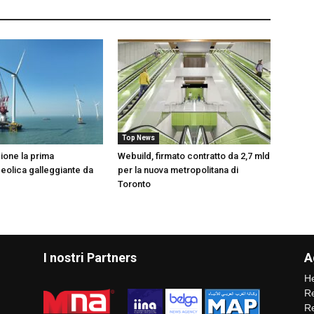
Top News
zione la prima
Webuild, firmato contratto da 2,7 mld
 eolica galleggiante da
per la nuova metropolitana di
Toronto
I nostri Partners
A
He
Re
Re