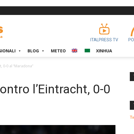
ITALPRESS TV
PO
GIONALI
BLOG
METEO
XINHUA
ht, 0-0 al “Maradona”
ontro l’Eintracht, 0-0
T