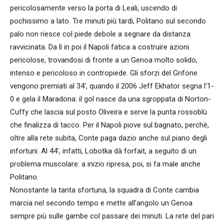
pericolosamente verso la porta di Leali, uscendo di
pochissimo a lato. Tre minuti più tardi, Politano sul secondo
palo non riesce col piede debole a segnare da distanza
ravvicinata. Da lì in poi il Napoli fatica a costruire azioni
pericolose, trovandosi di fronte a un Genoa molto solido,
intenso e pericoloso in contropiede. Gli sforzi del Grifone
vengono premiati al 34′, quando il 2006 Jeff Ekhator segna l’1-
0 e gela il Maradona: il gol nasce da una sgroppata di Norton-
Cuffy che lascia sul posto Oliveira e serve la punta rossoblù
che finalizza di tacco. Per il Napoli piove sul bagnato, perchè,
oltre alla rete subita, Conte paga dazio anche sul piano degli
infortuni. Al 44′, infatti, Lobotka dà forfait, a seguito di un
problema muscolare: a inizio ripresa, poi, si fa male anche
Politano.
Nonostante la tanta sfortuna, la squadra di Conte cambia
marcia nel secondo tempo e mette all’angolo un Genoa
sempre più sulle gambe col passare dei minuti. La rete del pari