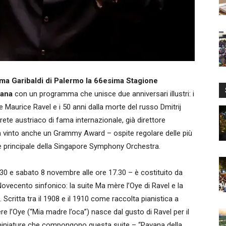
ma Garibaldi di Palermo la 66esima Stagione
liana
con un programma che unisce due anniversari illustri: i
 Maurice Ravel e i 50 anni dalla morte del russo Dmitrij
rete austriaco di fama internazionale, già direttore
 vinto anche un Grammy Award – ospite regolare delle più
e principale della Singapore Symphony Orchestra.
30 e sabato 8 novembre alle ore 17.30 – è costituito da
Novecento sinfonico: la suite Ma mère l’Oye di Ravel e la
 Scritta tra il 1908 e il 1910 come raccolta pianistica a
e l’Oye (“Mia madre l’oca”) nasce dal gusto di Ravel per il
e miniature che compongono questa suite – “Pavana della