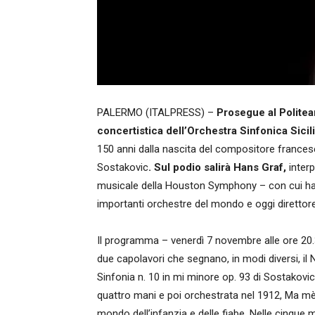
PALERMO (ITALPRESS) –
Prosegue al Politea
concertistica dell’Orchestra Sinfonica Sici
150 anni dalla nascita del compositore francese
Sostakovic
. Sul podio salirà Hans Graf,
interp
musicale della Houston Symphony – con cui ha
importanti orchestre del mondo e oggi direttor
Il programma – venerdì 7 novembre alle ore 20.
due capolavori che segnano, in modi diversi, il 
Sinfonia n. 10 in mi minore op. 93 di Sostakovic.
quattro mani e poi orchestrata nel 1912, Ma mèr
mondo dell’infanzia e delle fiabe. Nelle cinqu