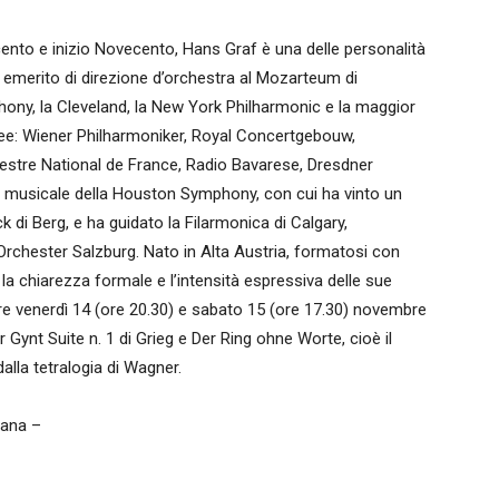
ocento e inizio Novecento, Hans Graf è una delle personalità
 emerito di direzione d’orchestra al Mozarteum di
ony, la Cleveland, la New York Philharmonic e la maggior
ee: Wiener Philharmoniker, Royal Concertgebouw,
stre National de France, Radio Bavarese, Dresdner
re musicale della Houston Symphony, con cui ha vinto un
di Berg, e ha guidato la Filarmonica di Calgary,
rchester Salzburg. Nato in Alta Austria, formatosi con
la chiarezza formale e l’intensità espressiva delle sue
ere venerdì 14 (ore 20.30) e sabato 15 (ore 17.30) novembre
ynt Suite n. 1 di Grieg e Der Ring ohne Worte, cioè il
alla tetralogia di Wagner.
iana –