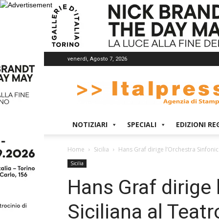
venerdì, Agosto 7, 2026
Italpress
NOTIZIARI
SPECIALI
EDIZIONI RE
Home
Sicilia
Hans Graf dirige l’Orchestra Sinfonic
Sicilia
Hans Graf dirige 
Siciliana al Teat