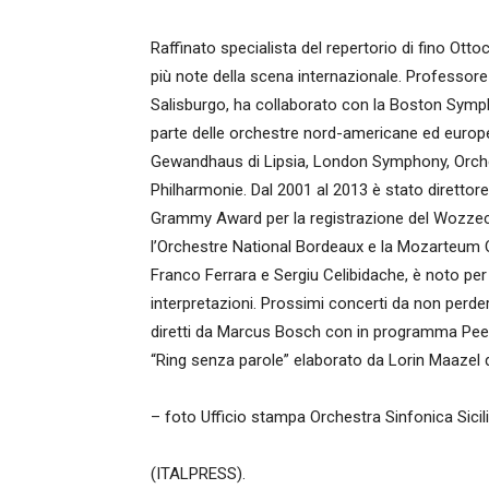
Raffinato specialista del repertorio di fino Ott
più note della scena internazionale. Professore
Salisburgo, ha collaborato con la Boston Symph
parte delle orchestre nord-americane ed europ
Gewandhaus di Lipsia, London Symphony, Orche
Philharmonie. Dal 2001 al 2013 è stato diretto
Grammy Award per la registrazione del Wozzeck 
l’Orchestre National Bordeaux e la Mozarteum O
Franco Ferrara e Sergiu Celibidache, è noto per 
interpretazioni. Prossimi concerti da non perd
diretti da Marcus Bosch con in programma Peer G
“Ring senza parole” elaborato da Lorin Maazel d
– foto Ufficio stampa Orchestra Sinfonica Sicil
(ITALPRESS).