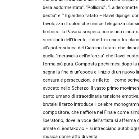
bella addormentata”, “Pollicino”, “Laideronnette i
bestia” e “”Il giardino fatato – Ravel dipinge, c
tavolozza di colori che unisce l’eleganza classi
timbrico: la Pavana sospesa come una ninna-nanna
scintillanti dell’Oriente, il duetto ironico tra cla
all’apoteosi lirica del Giardino fatato, che disso
quella “meraviglia dell’infanzia” che Ravel custo
forma più pura. Composta pochi mesi dopo la mo
segna la fine di un’epoca e l’inizio di un nuovo
censura e persecuzioni, e riflette – come scrivev
evocato nello Scherzo. Il vasto primo movimento
canto umano di straordinaria tensione emotiva; 
brutale; il terzo introduce il celebre monogra
compositore, che riaffiora nel Finale come simbo
liberatorio, dove la voce dell’artista si afferma
amate di èostakovic – si intrecciano autobiogra
musica come atto di verità.