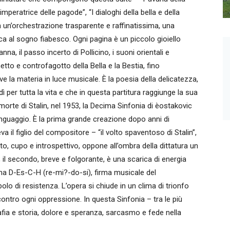
mperatrice delle pagode”, “I dialoghi della bella e della
on un’orchestrazione trasparente e raffinatissima, una
ca al sogno fiabesco. Ogni pagina è un piccolo gioiello
, il passo incerto di Pollicino, i suoni orientali e
rinetto e controfagotto della Bella e la Bestia, fino
lve la materia in luce musicale. È la poesia della delicatezza,
dì per tutta la vita e che in questa partitura raggiunge la sua
rte di Stalin, nel 1953, la Decima Sinfonia di èostakovic
 linguaggio. È la prima grande creazione dopo anni di
a il figlio del compositore – “il volto spaventoso di Stalin”,
, cupo e introspettivo, oppone all’ombra della dittatura un
il secondo, breve e folgorante, è una scarica di energia
mma D-Es-C-H (re-mi?-do-si), firma musicale del
lo di resistenza. L’opera si chiude in un clima di trionfo
 contro ogni oppressione. In questa Sinfonia – tra le più
fia e storia, dolore e speranza, sarcasmo e fede nella