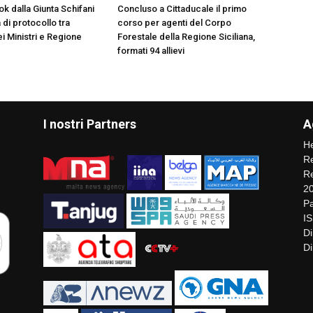
k dalla Giunta Schifani
Concluso a Cittaducale il primo
di protocollo tra
corso per agenti del Corpo
i Ministri e Regione
Forestale della Regione Siciliana,
formati 94 allievi
I nostri Partners
A
He
Re
Re
2
Pa
I
Di
Di