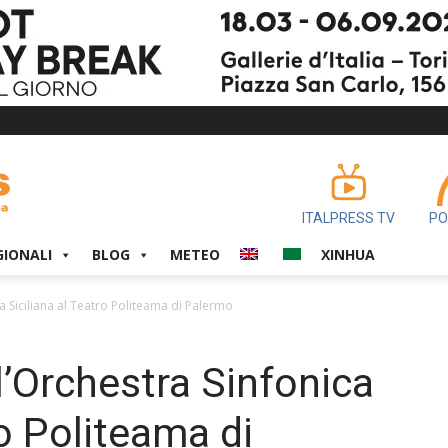
ITALPRESS TV
PO
GIONALI
BLOG
METEO
XINHUA
a Siciliana al Teatro Politeama di Palermo
l’Orchestra Sinfonica
ro Politeama di