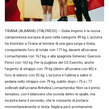
TIRANA (ALBANIA) (ITALPRESS) – Giulia Imperio è la nuova
campionessa europea di pesi nella categoria 49 kg. L’azzurra
ha trionfato a Tirana al termine di una gara lunga e tirata,
conquistando l’oro di totale con 171 kg, davanti all’ucraina
Lomachynska con 167 kg, e alla spagnola Gimenez Guervos
Perez con 163 kg. Per la pugliese del CS Esercito, anche
l’argento di strappo con 79 kg (dietro all’ucraina con 80) e
l’oro di slancio con 92 kg. L’azzurra è l’ultima a salire in
pedana nello strappo con 79 kg, subito dopo i 75 e i 77
sollevati dall’ucraina Anhelina Lomachynska. Non va il primo
tentativo, con il bilanciere che scivola dietro le spalle, ma
incastra bene il secondo, che le consente di portarsi
momentaneamente in testa. Replica però prontamente