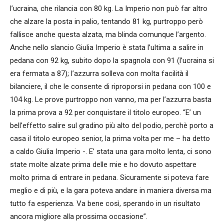
l’ucraina, che rilancia con 80 kg. La Imperio non può far altro
che alzare la posta in palio, tentando 81 kg, purtroppo però
fallisce anche questa alzata, ma blinda comunque l’argento.
Anche nello slancio Giulia Imperio è stata l’ultima a salire in
pedana con 92 kg, subito dopo la spagnola con 91 (l’ucraina si
era fermata a 87); l’azzurra solleva con molta facilità il
bilanciere, il che le consente di riproporsi in pedana con 100 e
104 kg. Le prove purtroppo non vanno, ma per l’azzurra basta
la prima prova a 92 per conquistare il titolo europeo. “E’ un
bell’effetto salire sul gradino più alto del podio, perchè porto a
casa il titolo europeo senior, la prima volta per me – ha detto
a caldo Giulia Imperio -. E’ stata una gara molto lenta, ci sono
state molte alzate prima delle mie e ho dovuto aspettare
molto prima di entrare in pedana. Sicuramente si poteva fare
meglio e di più, e la gara poteva andare in maniera diversa ma
tutto fa esperienza. Va bene così, sperando in un risultato
ancora migliore alla prossima occasione”.