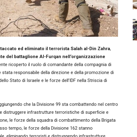
taccato ed eliminato il terrorista Salah al-Din Zahra
,
e del battaglione Al-Furqan nell’organizzazione
te ricoperto il ruolo di comandante della compagnia di
 stata responsabile della direzione e della promozione di
llo Stato di Israele e le forze dell’IDF nella Striscia di
 aggiungendo che la Divisione 99 sta combattendo nel centro
e distruggere infrastrutture terroristiche di superficie e
isione, le forze della squadra di combattimento della Brigata
tesso tempo, le forze della Divisione 162 stanno
e, eliminando terroristi e distruggendo infrastrutture