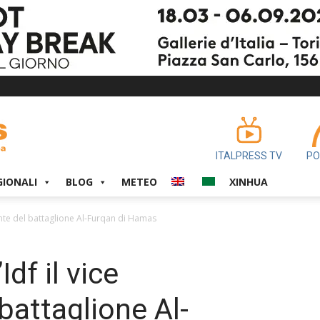
ITALPRESS TV
PO
GIONALI
BLOG
METEO
XINHUA
ante del battaglione Al-Furqan di Hamas
Idf il vice
attaglione Al-