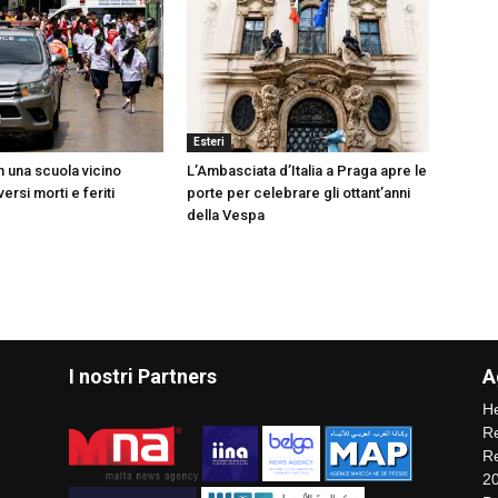
Esteri
n una scuola vicino
L’Ambasciata d’Italia a Praga apre le
ersi morti e feriti
porte per celebrare gli ottant’anni
della Vespa
I nostri Partners
A
He
Re
Re
2