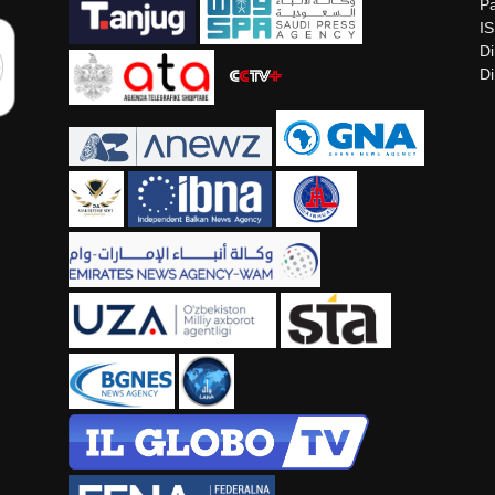
Pa
I
Di
Di