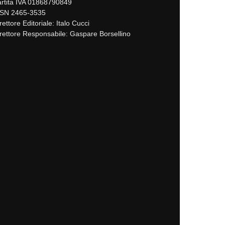
rtita IVA 01868790849
SSN 2465-3535
rettore Editoriale: Italo Cucci
rettore Responsabile: Gaspare Borsellino