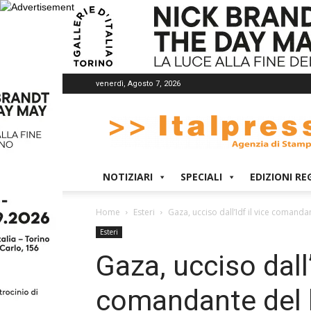
venerdì, Agosto 7, 2026
Italpress
NOTIZIARI
SPECIALI
EDIZIONI RE
Home
Esteri
Gaza, ucciso dall’Idf il vice comand
Esteri
Gaza, ucciso dall’
comandante del b