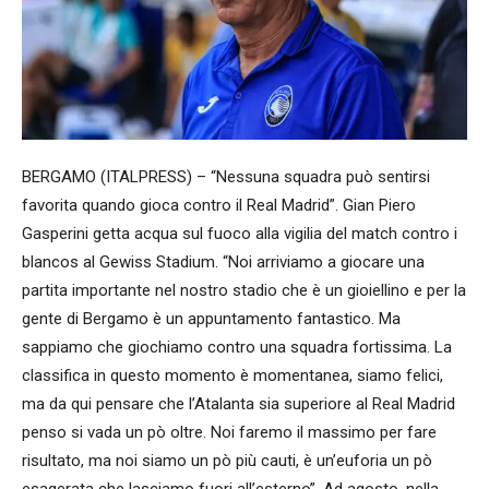
BERGAMO (ITALPRESS) – “Nessuna squadra può sentirsi
favorita quando gioca contro il Real Madrid”. Gian Piero
Gasperini getta acqua sul fuoco alla vigilia del match contro i
blancos al Gewiss Stadium. “Noi arriviamo a giocare una
partita importante nel nostro stadio che è un gioiellino e per la
gente di Bergamo è un appuntamento fantastico. Ma
sappiamo che giochiamo contro una squadra fortissima. La
classifica in questo momento è momentanea, siamo felici,
ma da qui pensare che l’Atalanta sia superiore al Real Madrid
penso si vada un pò oltre. Noi faremo il massimo per fare
risultato, ma noi siamo un pò più cauti, è un’euforia un pò
esagerata che lasciamo fuori all’esterno”. Ad agosto, nella