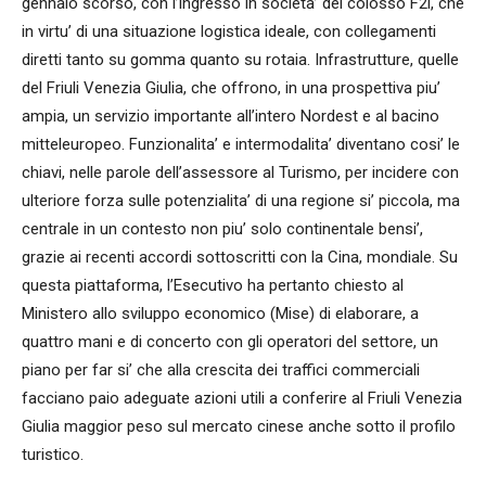
gennaio scorso, con l’ingresso in societa’ del colosso F2i, che
in virtu’ di una situazione logistica ideale, con collegamenti
diretti tanto su gomma quanto su rotaia. Infrastrutture, quelle
del Friuli Venezia Giulia, che offrono, in una prospettiva piu’
ampia, un servizio importante all’intero Nordest e al bacino
mitteleuropeo. Funzionalita’ e intermodalita’ diventano cosi’ le
chiavi, nelle parole dell’assessore al Turismo, per incidere con
ulteriore forza sulle potenzialita’ di una regione si’ piccola, ma
centrale in un contesto non piu’ solo continentale bensi’,
grazie ai recenti accordi sottoscritti con la Cina, mondiale. Su
questa piattaforma, l’Esecutivo ha pertanto chiesto al
Ministero allo sviluppo economico (Mise) di elaborare, a
quattro mani e di concerto con gli operatori del settore, un
piano per far si’ che alla crescita dei traffici commerciali
facciano paio adeguate azioni utili a conferire al Friuli Venezia
Giulia maggior peso sul mercato cinese anche sotto il profilo
turistico.