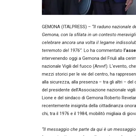
GEMONA (ITALPRESS) –
“Il raduno nazionale d
Gemona, con la sfilata in un contesto meraviglio
celebrare ancora una volta il legame indissolubil
terremoto del 1976”.
Lo ha commentato
l’asse
intervenendo oggi a Gemona del Friuli alla ceri
nazionale Vigili del fuoco (Anvvf). L’evento, che ha
mezzi storici per le vie del centro, ha rapprese
alla sicurezza, alla presenza – tra gli altri – de
del presidente dell’Associazione nazionale vigi
Lione e del sindaco di Gemona Roberto Revelan
recentemente insignita della cittadinanza onorari
chi, tra il 1976 e il 1984, mobilitò migliaia di gio
“Il messaggio che parte da qui è un messaggio d