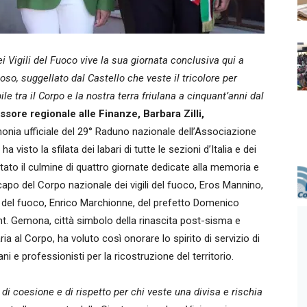
ei Vigili del Fuoco vive la sua giornata conclusiva qui a
so, suggellato dal Castello che veste il tricolore per
e tra il Corpo e la nostra terra friulana a cinquant’anni dal
ssore regionale alle Finanze, Barbara Zilli,
monia ufficiale del 29° Raduno nazionale dell’Associazione
 visto la sfilata dei labari di tutte le sezioni d’Italia e dei
ntato il culmine di quattro giornate dedicate alla memoria e
l capo del Corpo nazionale dei vigili del fuoco, Eros Mannino,
li del fuoco, Enrico Marchionne, del prefetto Domenico
t. Gemona, città simbolo della rinascita post-sisma e
a al Corpo, ha voluto così onorare lo spirito di servizio di
vani e professionisti per la ricostruzione del territorio.
i coesione e di rispetto per chi veste una divisa e rischia