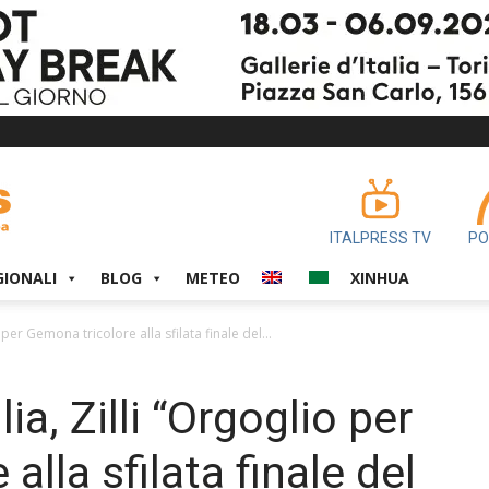
ITALPRESS TV
PO
GIONALI
BLOG
METEO
XINHUA
o per Gemona tricolore alla sfilata finale del...
lia, Zilli “Orgoglio per
alla sfilata finale del