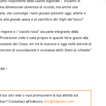
nto l’esponente della Giunta regionale -.
Viviamo in
una dimensione doverosa di ricordo, ma anche una
ietà, che coinvolge i tanti giovani presenti oggi, attenti e
e alla grande opera e al sacrificio dei Vigili del fuoco”.
a regione e i “caschi rossi” sia parte integrante della
otezione civile è nata proprio in queste terre grazie alla
stante del Corpo, ieri tra le macerie e oggi nelle attività di
ncreto di sussidiarietà e vicinanza dello Stato ai cittadini”
ulia –
l tuo sito web o vuoi promuovere la tua attività sul
tner? Contattaci all'indirizzo
info@italpress.com