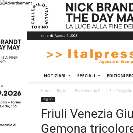
venerdì, Agosto 7, 2026
Italpress
NOTIZIARI
SPECIALI
EDIZIONI RE
Home
Regioni
Friuli Venezia Giulia, Zilli “Orgogli
Regioni
Friuli Venezia Giu
Gemona tricolore 