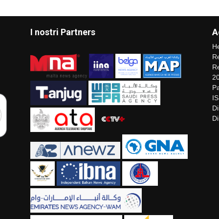
I nostri Partners
A
He
Re
Re
2
Pa
I
Di
Di