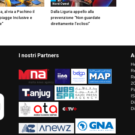
Nord Ovest
, al via a Pachino il
Dalla Liguria appello alla
piagge Inclusive e
prevenzione “Non guardate
e”
direttamente l’eclissi”
I nostri Partners
A
He
Re
Re
2
Pa
I
Di
Di