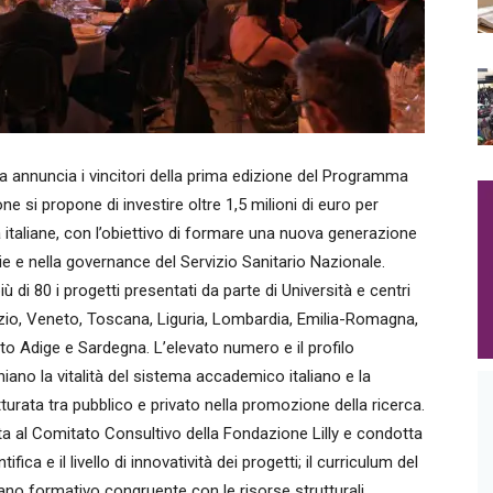
a annuncia i vincitori della prima edizione del Programma
ne si propone di investire oltre 1,5 milioni di euro per
tà italiane, con l’obiettivo di formare una nuova generazione
arie e nella governance del Servizio Sanitario Nazionale.
 di 80 i progetti presentati da parte di Università e centri
Lazio, Veneto, Toscana, Liguria, Lombardia, Emilia-Romagna,
to Adige e Sardegna. L’elevato numero e il profilo
iano la vitalità del sistema accademico italiano e la
rata tra pubblico e privato nella promozione della ricerca.
ata al Comitato Consultivo della Fondazione Lilly e condotta
fica e il livello di innovatività dei progetti; il curriculum del
piano formativo congruente con le risorse strutturali,