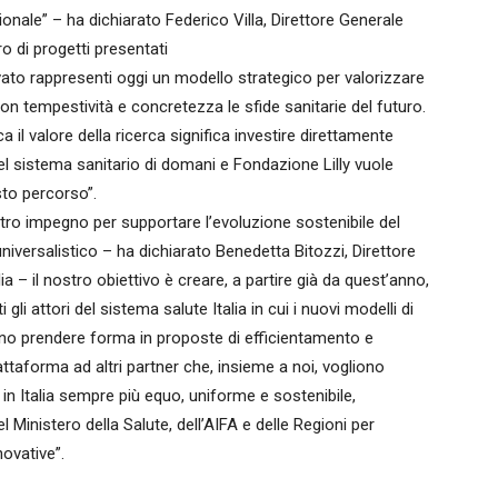
ionale” – ha dichiarato Federico Villa, Direttore Generale
ro di progetti presentati
to rappresenti oggi un modello strategico per valorizzare
con tempestività e concretezza le sfide sanitarie del futuro.
l valore della ricerca significa investire direttamente
del sistema sanitario di domani e Fondazione Lilly vuole
to percorso”.
stro impegno per supportare l’evoluzione sostenibile del
iversalistico – ha dichiarato Benedetta Bitozzi, Direttore
lia – il nostro obiettivo è creare, a partire già da quest’anno,
gli attori del sistema salute Italia in cui i nuovi modelli di
ssano prendere forma in proposte di efficientamento e
taforma ad altri partner che, insieme a noi, vogliono
in Italia sempre più equo, uniforme e sostenibile,
 Ministero della Salute, dell’AIFA e delle Regioni per
novative”.