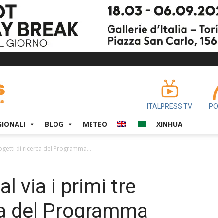
ITALPRESS TV
PO
GIONALI
BLOG
METEO
XINHUA
progetti di ricerca del Programma...
al via i primi tre
rca del Programma