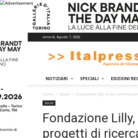
venerdì, Agosto 7, 2026
Italpress
NOTIZIARI
SPECIALI
EDIZIONI RE
Home
Salute
Fondazione Lilly, al via i primi tre 
Salute
Fondazione Lilly, 
progetti di rice