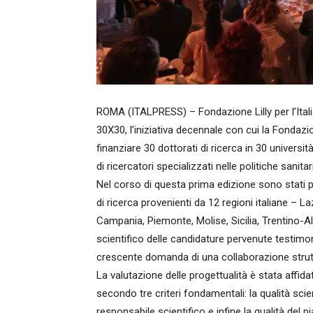
ROMA (ITALPRESS) – Fondazione Lilly per l’Itali
30X30, l’iniziativa decennale con cui la Fondazio
finanziare 30 dottorati di ricerca in 30 universi
di ricercatori specializzati nelle politiche sanit
Nel corso di questa prima edizione sono stati più
di ricerca provenienti da 12 regioni italiane – 
Campania, Piemonte, Molise, Sicilia, Trentino-Al
scientifico delle candidature pervenute testimon
crescente domanda di una collaborazione struttu
La valutazione delle progettualità è stata affid
secondo tre criteri fondamentali: la qualità scienti
responsabile scientifico e infine la qualità del 