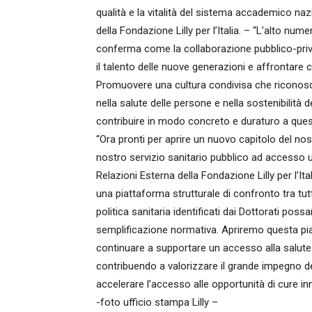
qualità e la vitalità del sistema accademico naz
della Fondazione Lilly per l’Italia. – “L’alto nume
conferma come la collaborazione pubblico-priva
il talento delle nuove generazioni e affrontare 
Promuovere una cultura condivisa che riconosca i
nella salute delle persone e nella sostenibilità 
contribuire in modo concreto e duraturo a ques
“Ora pronti per aprire un nuovo capitolo del no
nostro servizio sanitario pubblico ad accesso un
Relazioni Esterna della Fondazione Lilly per l’Ita
una piattaforma strutturale di confronto tra tutti 
politica sanitaria identificati dai Dottorati po
semplificazione normativa. Apriremo questa piat
continuare a supportare un accesso alla salute 
contribuendo a valorizzare il grande impegno del
accelerare l’accesso alle opportunità di cure in
-foto ufficio stampa Lilly –