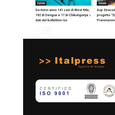
Salute
Salute
Da inizio anno 141 casi di West Nile,
Asp Siracusa
192 di Dengue e 17 di Chikungunya: i
progetto “S
dati del bollettino Iss
Prevenzion