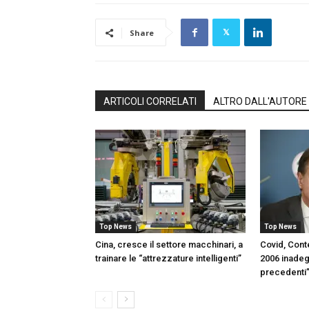
Share
ARTICOLI CORRELATI
ALTRO DALL'AUTORE
Top News
Top News
Cina, cresce il settore macchinari, a
Covid, Con
trainare le “attrezzature intelligenti”
2006 inadeg
precedenti