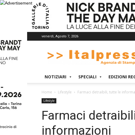
venerdì, Agosto 7, 2026
Italpress
NOTIZIARI
SPECIALI
EDIZIONI RE
Home
Lifestyle
Farmaci detraibili, tutte le inform
Lifestyle
Farmaci detraibili
informazioni