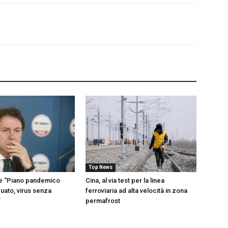
Top News
te “Piano pandemico
Cina, al via test per la linea
uato, virus senza
ferroviaria ad alta velocità in zona
”
permafrost