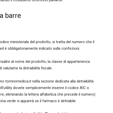
ttando il cosiddetto scontrino parlante.
 a barre
odice ministeriale del prodotto, si tratta del numero che il
ed è obbligatoriamente indicato sulle confezioni.
 risalire al nome del prodotto, la classe di appartenenza
valutarne la detraibilità fiscale.
o torrinomedica.it nella sezione dedicata alla detraibilità
ell’utility dovete semplicemente inserire il codice AIC o
re, eliminando la lettera alfabetica che precede il numero)
cina verde vi apparirà se il farmaco è detriabile.