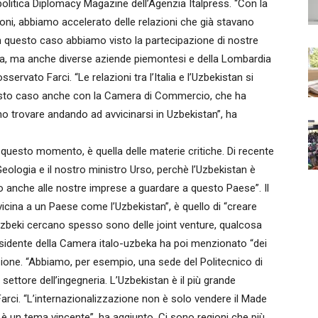
opolitica Diplomacy Magazine dell’Agenzia Italpress. “Con la
eloni, abbiamo accelerato delle relazioni che già stavano
 In questo caso abbiamo visto la partecipazione di nostre
ia, ma anche diverse aziende piemontesi e della Lombardia
rvato Farci. “Le relazioni tra l’Italia e l’Uzbekistan si
esto caso anche con la Camera di Commercio, che ha
o trovare andando ad avvicinarsi in Uzbekistan”, ha
 questo momento, è quella delle materie critiche. Di recente
 Geologia e il nostro ministro Urso, perchè l’Uzbekistan è
ito anche alle nostre imprese a guardare a questo Paese”. Il
vicina a un Paese come l’Uzbekistan”, è quello di “creare
 Uzbeki cercano spesso sono delle joint venture, qualcosa
residente della Camera italo-uzbeka ha poi menzionato “dei
uzione. “Abbiamo, per esempio, una sede del Politecnico di
settore dell’ingegneria. L’Uzbekistan è il più grande
 Farci. “L’internazionalizzazione non è solo vendere il Made
 è un tema vincente”, ha aggiunto. Ci sono regioni che più