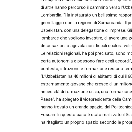
di altre hanno percorso il cammino verso l’Uzb
Lombardia. “Ha instaurato un bellissimo rapport
gemellaggio con la regione di Samarcanda. Il p
Uzbekistan, con una delegazione di imprese. Gli
lombarde che vogliono investire, di avere una zo
detassazioni o agevolazioni fiscali qualora voles
Le relazioni regionali, ha poi precisato, sono m
certa autonomia e possono fare degli accordi”,
contesto, istruzione e formazione restano temi a
“L’Uzbekistan ha 40 milioni di abitanti, di cui il
estremamente giovane che cresce di un milione
necessità di formazione ci sia, una formazione 
Paese”, ha spiegato il vicepresidente della Cam
hanno trovato un grande spazio, dal Politecnico 
Foscari. In questo caso è stato realizzato il
ha ritagliato un proprio spazio secondo le prop