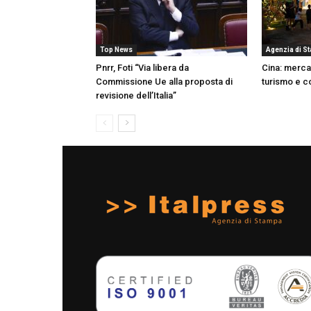
Top News
Agenzia di S
Pnrr, Foti “Via libera da
Cina: mercat
Commissione Ue alla proposta di
turismo e c
revisione dell’Italia”