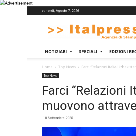
venerdì, Agosto 7, 2026
Italpress
NOTIZIARI
SPECIALI
EDIZIONI RE
Home
Top News
Farci “Relazioni Italia-Uzbekist
Top News
Farci “Relazioni I
muovono attrave
18 Settembre 2025