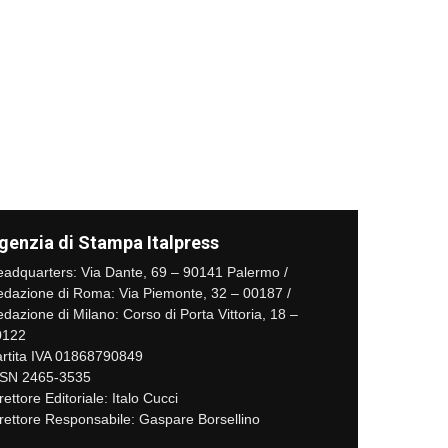
genzia di Stampa Italpress
adquarters: Via Dante, 69 – 90141 Palermo /
dazione di Roma: Via Piemonte, 32 – 00187 /
dazione di Milano: Corso di Porta Vittoria, 18 –
0122
rtita IVA 01868790849
SSN 2465-3535
rettore Editoriale: Italo Cucci
rettore Responsabile: Gaspare Borsellino