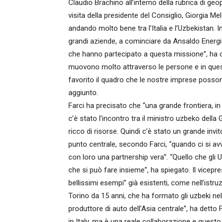
Claudio Brachino all’interno della rubrica di ge
visita della presidente del Consiglio, Giorgia M
andando molto bene tra l’Italia e l’Uzbekistan.
grandi aziende, a cominciare da Ansaldo Energ
che hanno partecipato a questa missione”, ha osse
muovono molto attraverso le persone e in qu
favorito il quadro che le nostre imprese posson
aggiunto.
Farci ha precisato che “una grande frontiera, in
c’è stato l’incontro tra il ministro uzbeko della
ricco di risorse. Quindi c’è stato un grande inv
punto centrale, secondo Farci, “quando ci si av
con loro una partnership vera”. “Quello che gli
che si può fare insieme”, ha spiegato. Il vicep
bellissimi esempi” già esistenti, come nell’istr
Torino da 15 anni, che ha formato gli uzbeki nel 
produttore di auto dell’Asia centrale”, ha detto
in Italy, ma è una reale collaborazione e questo