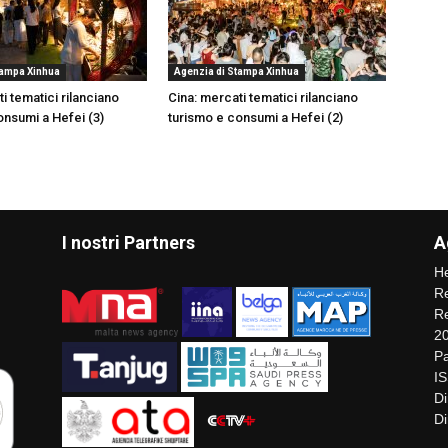
tampa Xinhua
Agenzia di Stampa Xinhua
i tematici rilanciano
Cina: mercati tematici rilanciano
onsumi a Hefei (3)
turismo e consumi a Hefei (2)
I nostri Partners
A
He
Re
Re
2
Pa
I
Di
Di