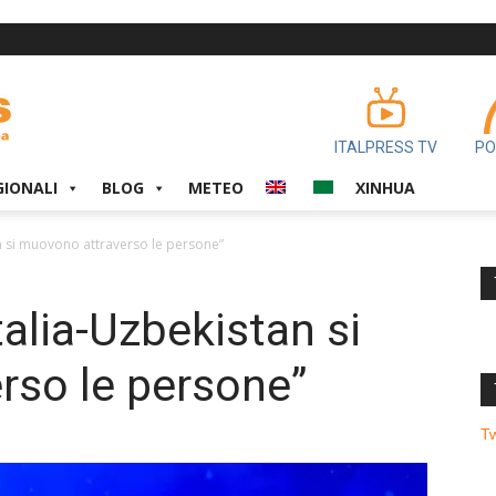
ITALPRESS TV
PO
GIONALI
BLOG
METEO
XINHUA
an si muovono attraverso le persone”
talia-Uzbekistan si
rso le persone”
T