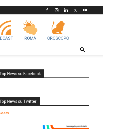
DCAST
ROMA
OROSCOPO
Top News su Facebook
Top News su Twitter
weets