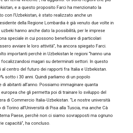
ekistan, e a questo proposito Farci ha menzionato la
o con l’Uzbekistan, è stato realizzato anche un
residente della Regione Lombardia è già venuto due volte in
 uzbeki hanno anche dato la possibilità, per le imprese
na speciale in cui possono beneficiare di particolari
sero avviare le loro attività”, ha ancora spiegato Farci.
olto importanti perchè in Uzbekistan le regioni “hanno una
 focalizzandosi magari su determinati settori. In questo
l centro del futuro dei rapporti fra Italia e Uzbekistan.
 60% sotto i 30 anni. Quindi parliamo di un popolo
 di abitanti all’anno. Possiamo immaginare quanta
europea che gli permetta poi di trainare lo sviluppo del
era di Commercio Italia-Uzbekistan. “Le nostre università
di Torino all’Università di Pisa alla Tuscia, ma anche Cà
 Sistema Paese, perchè non ci siamo sovrapposti ma ognuno
rie capacità”, ha concluso.