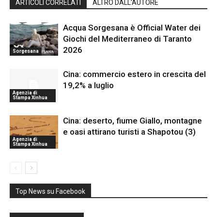
ARTICOLI CORRELATI
ALTRO DALL'AUTORE
Acqua Sorgesana è Official Water dei
Giochi del Mediterraneo di Taranto
2026
Sorgesana
Cina: commercio estero in crescita del
19,2% a luglio
Agenzia di
Stampa Xinhua
Cina: deserto, fiume Giallo, montagne
e oasi attirano turisti a Shapotou (3)
Agenzia di
Stampa Xinhua
Top News su Facebook